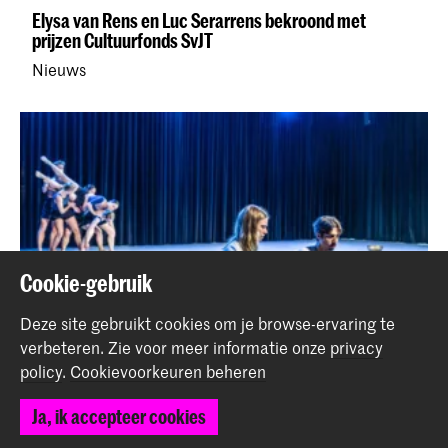
Elysa van Rens en Luc Serarrens bekroond met
prijzen Cultuurfonds SvJT
Nieuws
Cookie-gebruik
Deze site gebruikt cookies om je browse-ervaring te
verbeteren.
Zie voor meer informatie onze
privacy
policy
.
Cookievoorkeuren beheren
ChoreoComp 2025
Ja, ik accepteer cookies
Evenement