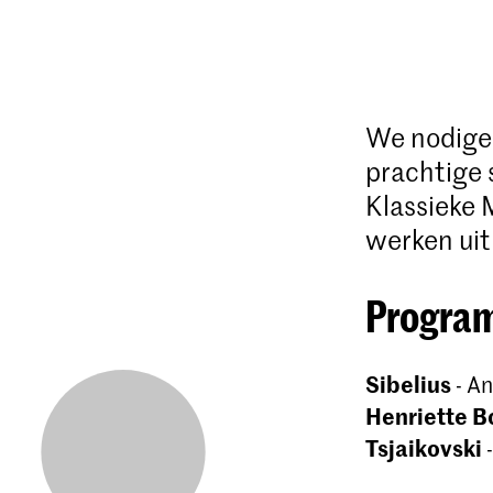
We nodigen
prachtige s
Klassieke 
werken uit
Progra
Sibelius
- An
Henriette 
Tsjaikovski