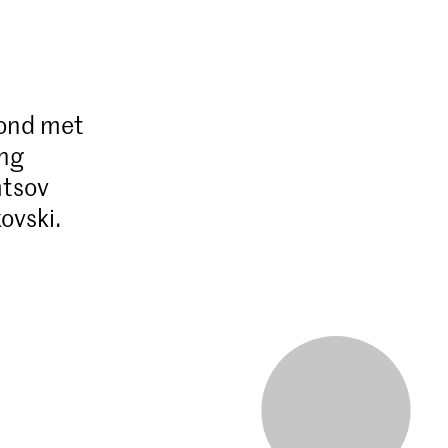
vond met
ing
mtsov
ovski.