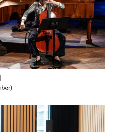
l
mber)