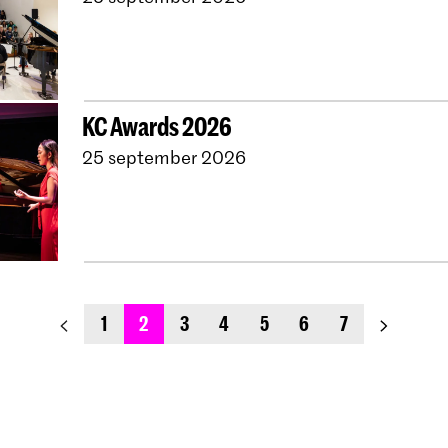
KC Awards 2026
25 september 2026
previous_page
next_pag
1
2
3
4
5
6
7