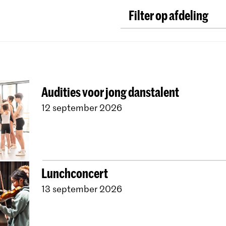
Filter op afdeling
Klassieke Muziek
Ou
Directie
Compositie
ArtScience
Muzieke
Audities voor jong danstalent
Dutch National Ope
12 september 2026
Universiteit Leiden (
Jong KC
Koninklijk 
Contractonderwijs
Jong KC Muziek
Alle
Lunchconcert
13 september 2026