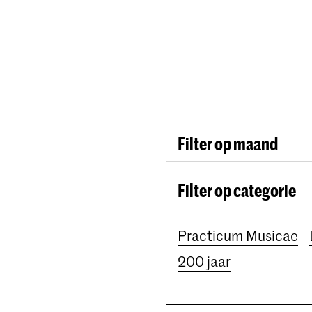
Opleidingen
Agenda
Nieuws
Filter op maand
Alle maanden
Augus
Filter op categorie
October 2026
Nove
January 2027
Febru
Practicum Musicae
April 2027
May 202
200 jaar