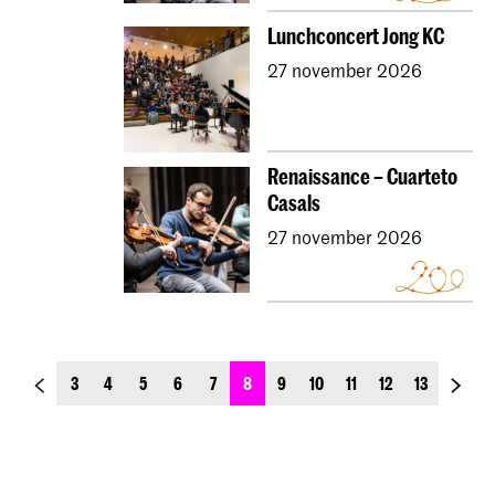
Lunchconcert Jong KC
27 november 2026
Renaissance – Cuarteto
Casals
27 november 2026
previous_page
next_p
3
4
5
6
7
8
9
10
11
12
13