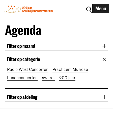
Menu
Agenda
Filter op maand
Alle maanden
August 2026
September 2026
Filter op categorie
October 2026
November 2026
Radio West Concerten
Practicum Musicae
December 2026
January 2027
February 2027
Lunchconcerten
Awards
200 jaar
March 2027
April 2027
May 2027
June 2027
July 2027
Filter op afdeling
Klassieke Muziek
Oude Muziek
Zang
Jazz