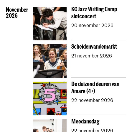
Directie
Compositie
Sonologie
Art of Sound
KC Jazz Writing Camp
November
ArtScience
Muziekeducatie
NAIP
2026
slotconcert
Muziektheorie
Dutch National Opera Academy
20 november 2026
Universiteit Leiden (PM)
School voor Jong Talent
Jong KC
Koninklijk Conservatorium Dans
Scheidenvandemarkt
Contractonderwijs
Vooropleiding
Onderzoek
21 november 2026
Jong KC Muziek
Alle afdelingen
Overig
De duizend deuren van
Amare (4+)
22 november 2026
Meedansdag
22 november 2026