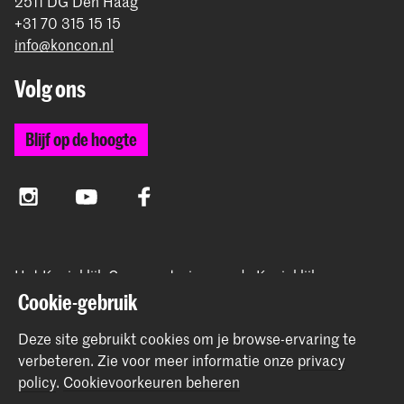
2511 DG Den Haag
+31 70 315 15 15
info@koncon.nl
Volg ons
Blijf op de hoogte
Instagram
YouTube
Facebook
Het Koninklijk Conservatorium en de Koninklijke
Academie van Beeldende Kunsten vormen samen
Cookie-gebruik
Hogeschool der Kunsten Den Haag.
Deze site gebruikt cookies om je browse-ervaring te
verbeteren.
Zie voor meer informatie onze
privacy
policy
.
Cookievoorkeuren beheren