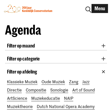
Menu
Agenda
Filter op maand
Alle maanden
August 2026
September 2026
Filter op categorie
October 2026
November 2026
Radio West Concerten
Practicum Musicae
December 2026
January 2027
February 2027
Filter op afdeling
Lunchconcerten
Awards
200 jaar
March 2027
April 2027
May 2027
June 2027
Klassieke Muziek
Oude Muziek
Zang
Jazz
July 2027
Directie
Compositie
Sonologie
Art of Sound
ArtScience
Muziekeducatie
NAIP
Muziektheorie
Dutch National Opera Academy