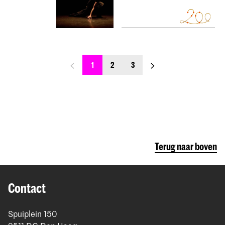
previous_page
next_page
1
2
3
Terug naar boven
Contact
Spuiplein 150