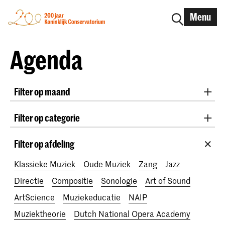
Menu
Agenda
Filter op maand
Alle maanden
August 2026
September 2026
Filter op categorie
October 2026
November 2026
Radio West Concerten
Practicum Musicae
December 2026
January 2027
February 2027
Filter op afdeling
Lunchconcerten
Awards
200 jaar
March 2027
April 2027
May 2027
June 2027
Klassieke Muziek
Oude Muziek
Zang
Jazz
July 2027
Directie
Compositie
Sonologie
Art of Sound
ArtScience
Muziekeducatie
NAIP
Muziektheorie
Dutch National Opera Academy