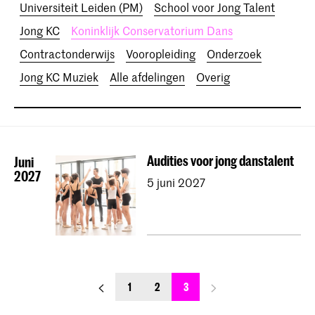
Universiteit Leiden (PM)
School voor Jong Talent
Jong KC
Koninklijk Conservatorium Dans
Contractonderwijs
Vooropleiding
Onderzoek
Jong KC Muziek
Alle afdelingen
Overig
Audities voor jong danstalent
Juni
2027
5 juni 2027
previous_page
next_page
1
2
3