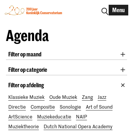
Menu
Agenda
Filter op maand
Alle maanden
August 2026
September 2026
Filter op categorie
October 2026
November 2026
Radio West Concerten
Practicum Musicae
December 2026
January 2027
February 2027
Filter op afdeling
Lunchconcerten
Awards
200 jaar
March 2027
April 2027
May 2027
June 2027
Klassieke Muziek
Oude Muziek
Zang
Jazz
July 2027
Directie
Compositie
Sonologie
Art of Sound
ArtScience
Muziekeducatie
NAIP
Muziektheorie
Dutch National Opera Academy