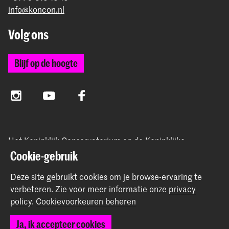
info@koncon.nl
Volg ons
Blijf op de hoogte
Instagram
YouTube
Facebook
Het Koninklijk Conservatorium en de Koninklijke
Academie van Beeldende Kunsten vormen samen
Cookie-gebruik
Hogeschool der Kunsten Den Haag.
Deze site gebruikt cookies om je browse-ervaring te
verbeteren.
Zie voor meer informatie onze
privacy
policy
.
Cookievoorkeuren beheren
© 2025 - 2026 Koninklijk Conservatorium |
privacy beleid
|
Ja, ik accepteer cookies