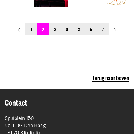
previous_page
next_page
1
2
3
4
5
6
7
Terug naar boven
Contact
Spuiplein 150
2511 DG Den Haag
+31 70 315 15 15