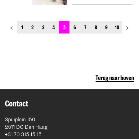
previous_page
next_p
1
2
3
4
5
6
7
8
9
10
Terug naar boven
Contact
Spuiplein 150
2511 DG Den Haag
+31 70 315 15 15