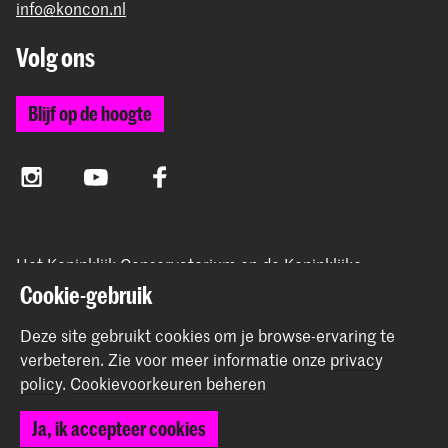
info@koncon.nl
Volg ons
Blijf op de hoogte
Instagram
YouTube
Facebook
Het Koninklijk Conservatorium en de Koninklijke
Academie van Beeldende Kunsten vormen samen
Cookie-gebruik
Hogeschool der Kunsten Den Haag.
Deze site gebruikt cookies om je browse-ervaring te
verbeteren.
Zie voor meer informatie onze
privacy
policy
.
Cookievoorkeuren beheren
© 2025 - 2026 Koninklijk Conservatorium |
privacy beleid
|
Ja, ik accepteer cookies
Cookievoorkeuren