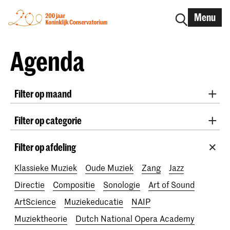
Menu
Agenda
Filter op maand
Alle maanden
August 2026
September 2026
Filter op categorie
October 2026
November 2026
Radio West Concerten
Practicum Musicae
December 2026
January 2027
February 2027
Filter op afdeling
Lunchconcerten
Awards
200 jaar
March 2027
April 2027
May 2027
June 2027
Klassieke Muziek
Oude Muziek
Zang
Jazz
July 2027
Directie
Compositie
Sonologie
Art of Sound
ArtScience
Muziekeducatie
NAIP
Muziektheorie
Dutch National Opera Academy