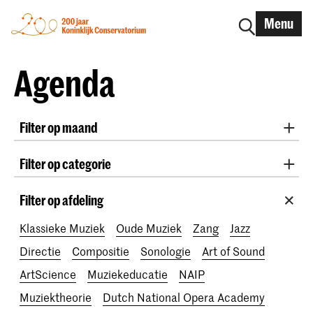
Menu
Agenda
Filter op maand
Alle maanden
August 2026
September 2026
Filter op categorie
October 2026
November 2026
Practicum Musicae
Lunchconcerten
Awards
December 2026
January 2027
February 2027
Filter op afdeling
200 jaar
March 2027
April 2027
May 2027
June 2027
Klassieke Muziek
Oude Muziek
Zang
Jazz
July 2027
Directie
Compositie
Sonologie
Art of Sound
ArtScience
Muziekeducatie
NAIP
Muziektheorie
Dutch National Opera Academy