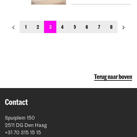
previous_page
next_pa
1
2
3
4
5
6
7
8
Terug naar boven
Contact
Spuiplein 150
2511 DG Den Haag
+31 70 315 15 15