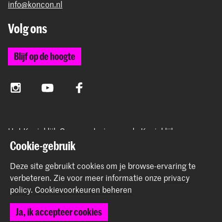
info@koncon.nl
Volg ons
Blijf op de hoogte
Instagram
YouTube
Facebook
Het Koninklijk Conservatorium en de Koninklijke
Academie van Beeldende Kunsten vormen samen
Cookie-gebruik
Hogeschool der Kunsten Den Haag.
Deze site gebruikt cookies om je browse-ervaring te
verbeteren.
Zie voor meer informatie onze
privacy
policy
.
Cookievoorkeuren beheren
© 2025 - 2026 Koninklijk Conservatorium |
privacy beleid
|
Ja, ik accepteer cookies
Cookievoorkeuren