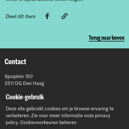
Deel dit item
Terug naar boven
Contact
Spuiplein 150
2511 DG Den Haag
+31 70 315 15 15
Cookie-gebruik
info@koncon.nl
Deze site gebruikt cookies om je browse-ervaring te
Volg ons
verbeteren.
Zie voor meer informatie onze
privacy
policy
.
Cookievoorkeuren beheren
Blijf op de hoogte