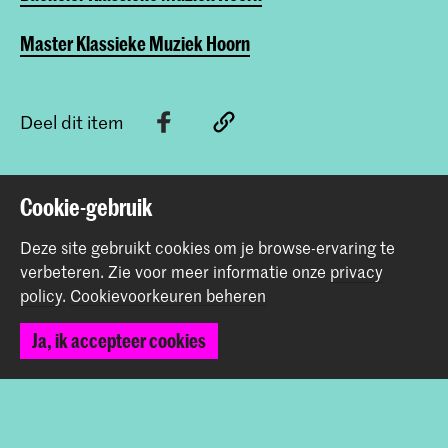
Master Klassieke Muziek Hoorn
Deel dit item
Terug naar boven
Cookie-gebruik
Deze site gebruikt cookies om je browse-ervaring te
verbeteren.
Zie voor meer informatie onze
privacy
Contact
policy
.
Cookievoorkeuren beheren
Spuiplein 150
Ja, ik accepteer cookies
2511 DG Den Haag
+31 70 315 15 15
info@koncon.nl