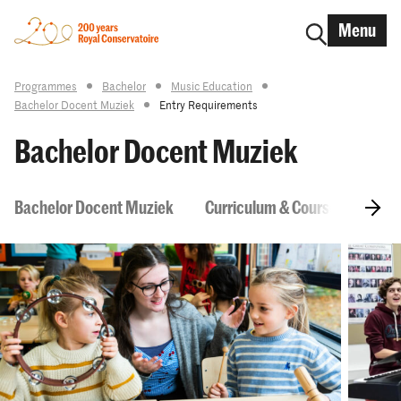
Menu
Programmes
Bachelor
Music Education
Bachelor Docent Muziek
Entry Requirements
Bachelor Docent Muziek
Bachelor Docent Muziek
Curriculum & Courses
Ent