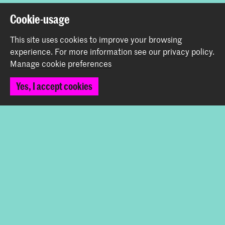
Cookie-usage
Back to top
This site uses cookies to improve your browsing
experience.
For more information see our
privacy policy
.
Contact
Manage cookie preferences
Spuiplein 150
Yes, I accept cookies
2511 DG The Hague
+31 70 315 15 15
info@koncon.nl
Follow us
Stay updated
Instagram
YouTube
Facebook