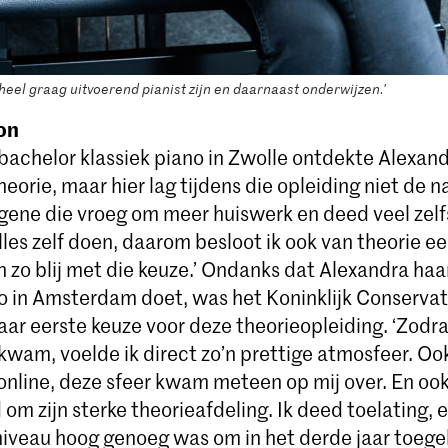
 heel graag uitvoerend pianist zijn en daarnaast onderwijzen.'
on
 bachelor klassiek piano in Zwolle ontdekte Alexand
heorie, maar hier lag tijdens die opleiding niet de na
egene die vroeg om meer huiswerk en deed veel zelf
alles zelf doen, daarom besloot ik ook van theorie ee
 zo blij met die keuze.’ Ondanks dat Alexandra haa
no in Amsterdam doet, was het Koninklijk Conserva
aar eerste keuze voor deze theorieopleiding. ‘Zodra
wam, voelde ik direct zo’n prettige atmosfeer. Ook
 online, deze sfeer kwam meteen op mij over. En oo
m zijn sterke theorieafdeling. Ik deed toelating, 
 niveau hoog genoeg was om in het derde jaar toege