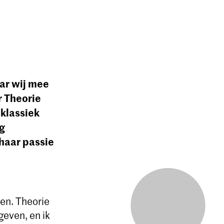
aar wij mee
r Theorie
 klassiek
ng
haar passie
zen. Theorie
geven, en ik