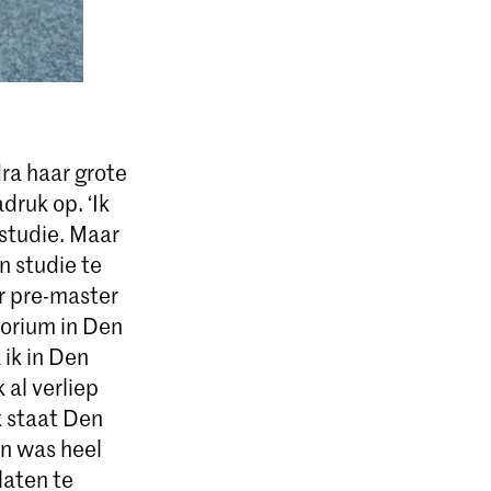
ra haar grote
druk op. ‘Ik
studie. Maar
n studie te
r pre-master
torium in Den
 ik in Den
 al verliep
k staat Den
en was heel
laten te