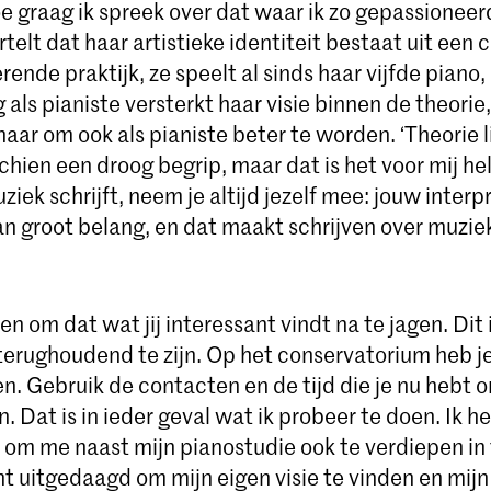
e graag ik spreek over dat waar ik zo gepassioneerd
telt dat haar artistieke identiteit bestaat uit een
rende praktijk, ze speelt al sinds haar vijfde piano,
 als pianiste versterkt haar visie binnen de theorie
haar om ook als pianiste beter te worden. ‘Theorie li
hien een droog begrip, maar dat is het voor mij he
uziek schrijft, neem je altijd jezelf mee: jouw interp
an groot belang, en dat maakt schrijven over muzie
en om dat wat jij interessant vindt na te jagen. Dit i
rughoudend te zijn. Op het conservatorium heb j
n. Gebruik de contacten en de tijd die je nu hebt 
. Dat is in ieder geval wat ik probeer te doen. Ik 
om me naast mijn pianostudie ook te verdiepen in t
ht uitgedaagd om mijn eigen visie te vinden en mijn