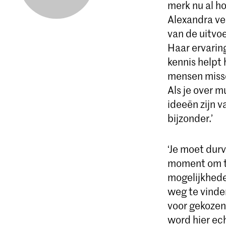
merk nu al ho
Alexandra ver
van de uitvoe
Haar ervaring
kennis helpt 
mensen missc
Als je over m
ideeën zijn v
bijzonder.’
‘Je moet durv
moment om te
mogelijkhede
weg te vinden
voor gekozen 
word hier ec