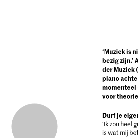
‘Muziek is n
bezig zijn.’
der Muziek (
piano achte
momenteel o
voor theorie
Durf je eige
‘Ik zou heel 
is wat mij be