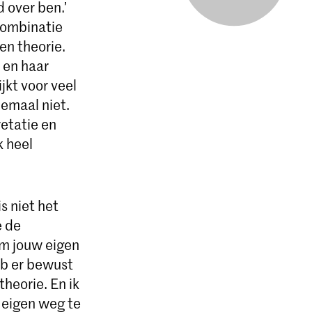
 over ben.’
 combinatie
 en theorie.
, en haar
jkt voor veel
lemaal niet.
retatie en
k heel
s niet het
e de
om jouw eigen
heb er bewust
heorie. En ik
 eigen weg te