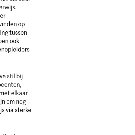
rwijs.
er
 vinden op
ing tussen
ben ook
enopleiders
 stil bij
ocenten,
met elkaar
ijn om nog
s via sterke