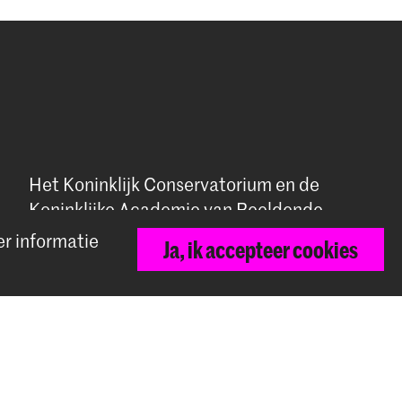
Het Koninklijk Conservatorium en de
Koninklijke Academie van Beeldende
Kunsten vormen samen Hogeschool der
er informatie
Ja, ik accepteer cookies
Kunsten Den Haag.