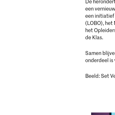
De herondert
een vernieuw
een initiatie
(LOBO), het
het Opleider
de Klas.
Samen blijv
onderdeel is 
Beeld: Set V