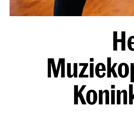
H
Muziekop
Konin