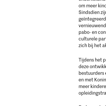
om meer kind
Sindsdien zi
geïntegreerd
vernieuwende
pabo- en con
culturele pa
zich bij het 
Tijdens het p
deze ontwikk
bestuurders 
en met Konin
meer kindere
opleidingstr