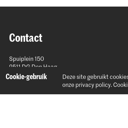
Contact
Spuiplein 150
2511 DG Den Haag
+31 70 315 15 15
Cookie-gebruik
Deze site gebruikt cookie
info@koncon.nl
onze
privacy policy
.
Cooki
© 2025 - 2026 Koninklijk Conservatorium |
privacy beleid
|
Cookie