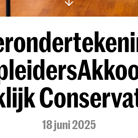
erondertekeni
leidersAkkoo
klijk Conserva
18 juni 2025