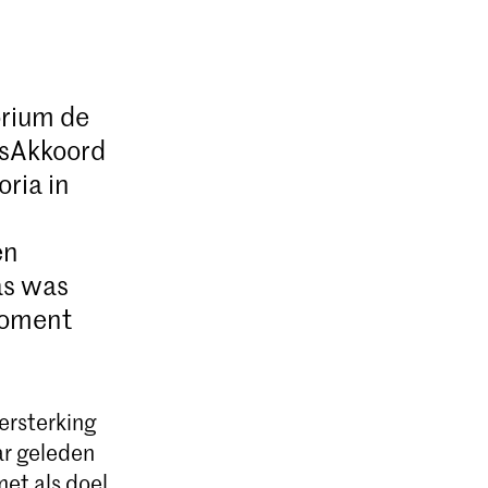
orium de
rsAkkoord
oria in
en
as was
moment
ersterking
ar geleden
et als doel