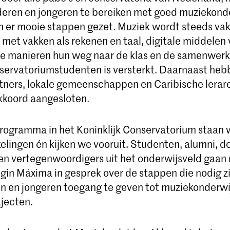
eren en jongeren te bereiken met goed muziekonde
jn er mooie stappen gezet. Muziek wordt steeds vak
 met vakken als rekenen en taal, digitale middelen
 manieren hun weg naar de klas en de samenwerk
servatoriumstudenten is versterkt. Daarnaast heb
rtners, lokale gemeenschappen en Caribische lerar
akkoord aangesloten.
rogramma in het Koninklijk Conservatorium staan we
elingen én kijken we vooruit. Studenten, alumni, d
en vertegenwoordigers uit het onderwijsveld gaan 
gin Máxima in gesprek over de stappen die nodig z
n en jongeren toegang te geven tot muziekonderwij
ajecten.