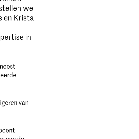
 stellen we
 en Krista
ertise in
 meest
reerde
rigeren van
docent
am van de