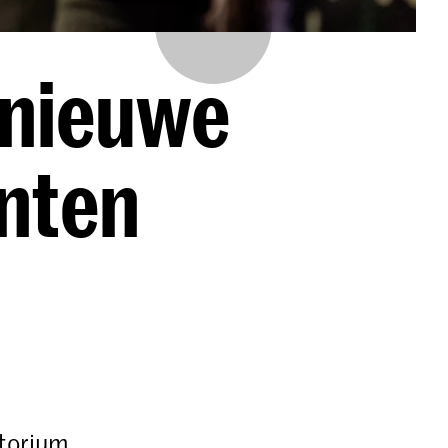
 nieuwe
enten
atorium