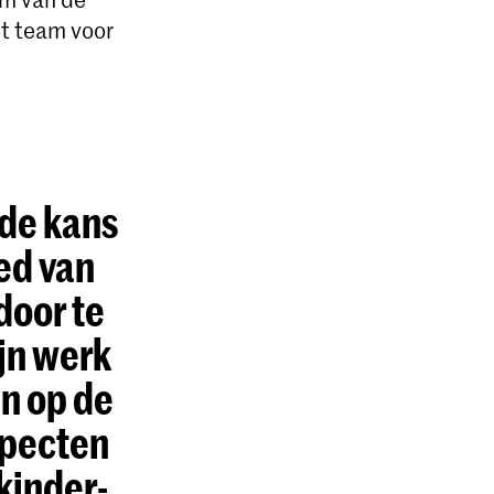
t team voor
 de kans
ied van
door te
jn werk
en op de
specten
kinder-