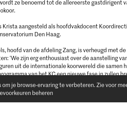
ordt ze benoemd tot de allereerste gastdirigent v
okoor.
s Krista aangesteld als hoofdvakdocent Koordirect
onservatorium Den Haag.
els, hoofd van de afdeling Zang, is verheugd met d
en: 'We zijn erg enthousiast over de aanstelling v
iguren uit de internationale koorwereld die samen 
programma van het KC een nieuwe fase in zullen br
s om je browse-ervaring te verbeteren.
Zie voor me
evoorkeuren beheren