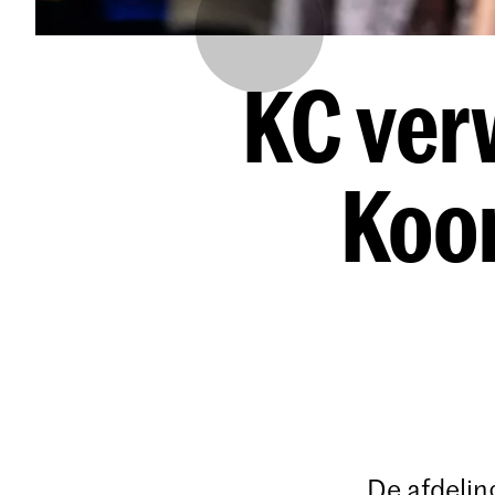
KC ver
Koor
De afdelin