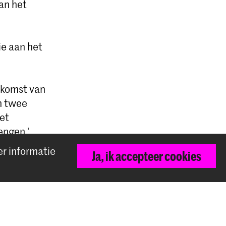
an het
ie aan het
e komst van
an twee
het
engen.'
er informatie
Ja, ik accepteer cookies
Terug naar boven