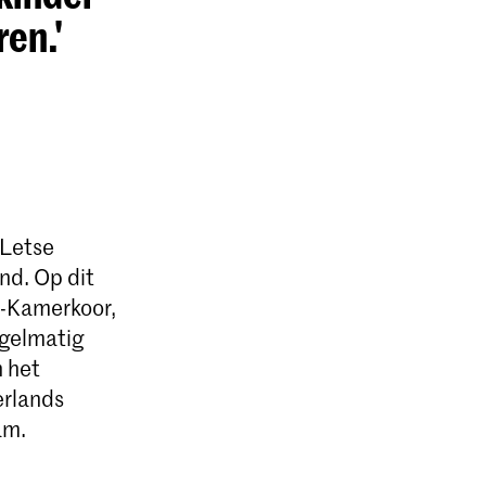
en.'
 Letse
nd. Op dit
U-Kamerkoor,
egelmatig
n het
erlands
am.