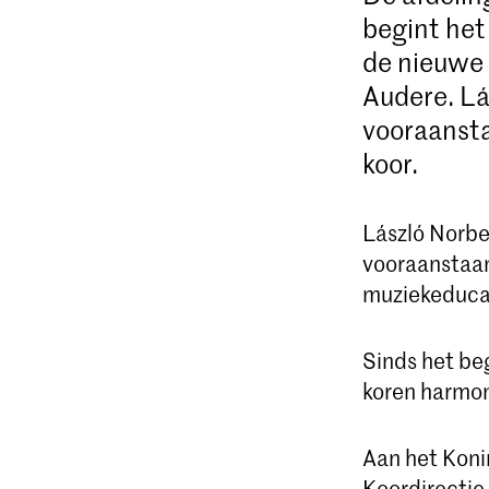
begint het
de nieuwe 
Audere. Lá
vooraansta
koor.
László Norbe
vooraanstaan
muziekeduca
Sinds het beg
koren harmoni
Aan het Koni
Koordirectie