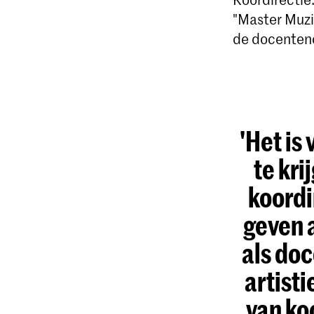
"Master Muzi
de docenteno
'Het is
te kri
koordi
geven 
als doc
artist
van ko