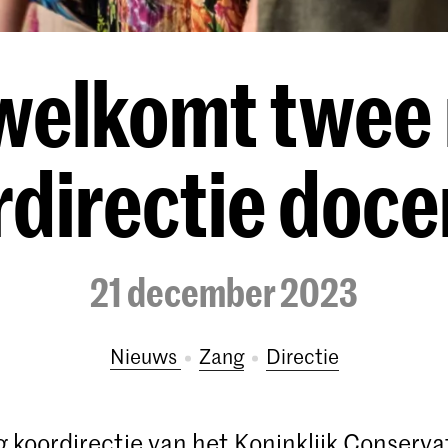
welkomt twee
directie doc
21 december 2023
Nieuws
Zang
Directie
g koordirectie van het Koninklijk Conserv