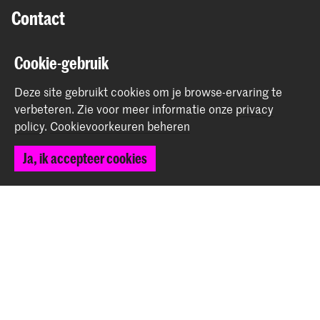
Contact
Spuiplein 150
Cookie-gebruik
2511 DG Den Haag
+31 70 315 15 15
Deze site gebruikt cookies om je browse-ervaring te
info@koncon.nl
verbeteren.
Zie voor meer informatie onze
privacy
policy
.
Cookievoorkeuren beheren
Volg ons
Ja, ik accepteer cookies
Blijf op de hoogte
Instagram
YouTube
Facebook
Het Koninklijk Conservatorium en de Koninklijke
Academie van Beeldende Kunsten vormen samen