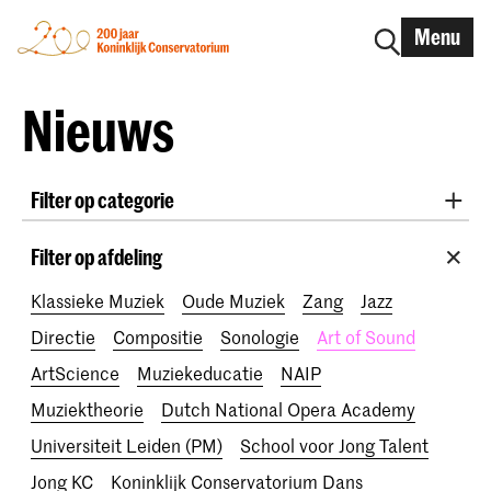
Menu
Nieuws
Filter op categorie
International
Alumni
Early Music
Dans
Filter op afdeling
Lunchconcerten
Onderzoek
Klassieke Muziek
Oude Muziek
Zang
Jazz
School voor Jong Talent
RCR label
Apply-now
Directie
Compositie
Sonologie
Art of Sound
Awards
Interview
IN.TUNE
200 jaar
ArtScience
Muziekeducatie
NAIP
Muziektheorie
Dutch National Opera Academy
Universiteit Leiden (PM)
School voor Jong Talent
Jong KC
Koninklijk Conservatorium Dans