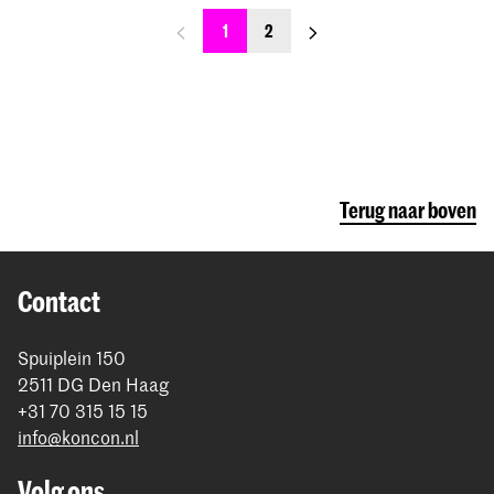
previous_page
next_page
1
2
Terug naar boven
Contact
Spuiplein 150
2511 DG Den Haag
+31 70 315 15 15
info@koncon.nl
Volg ons