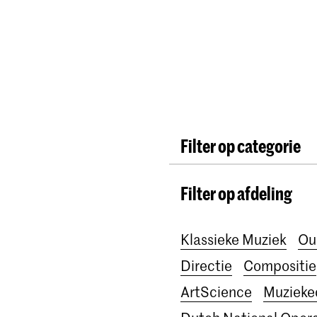
Opleidingen
Agenda
Nieuws
Filter op categorie
International
Alumn
Filter op afdeling
Lunchconcerten
On
School voor Jong Tale
Klassieke Muziek
Ou
Awards
Interview
Directie
Compositie
ArtScience
Muzieke