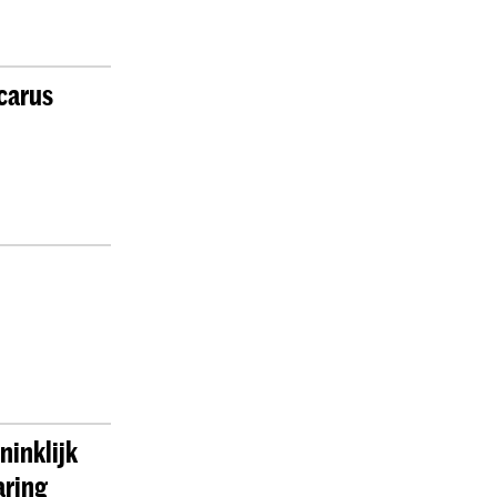
carus
ninklijk
aring