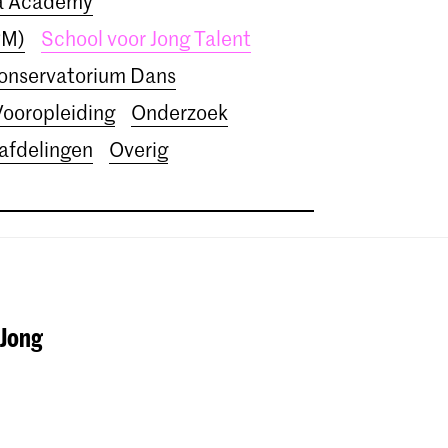
ra Academy
PM)
School voor Jong Talent
Conservatorium Dans
Vooropleiding
Onderzoek
 afdelingen
Overig
 Jong