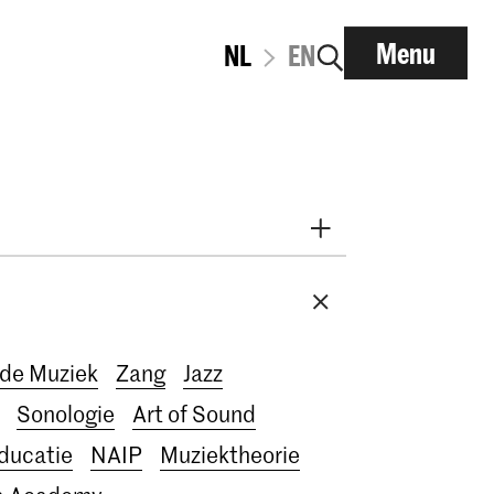
Menu
NL
EN
i
Early Music
Dans
derzoek
nt
RCR label
Apply-now
de Muziek
Zang
Jazz
IN.TUNE
200 jaar
Sonologie
Art of Sound
ducatie
NAIP
Muziektheorie