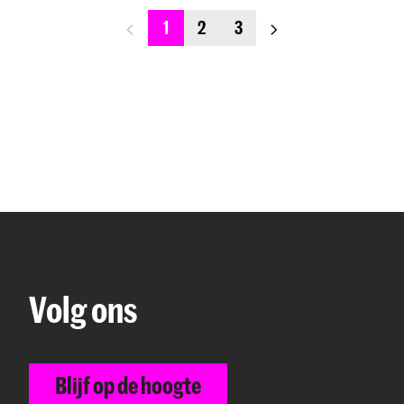
previous_page
next_page
1
2
3
Volg ons
Blijf op de hoogte