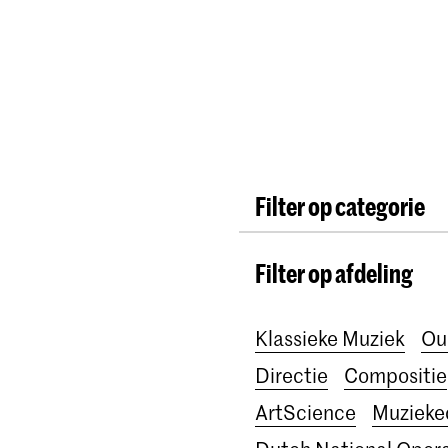
Opleidingen
Agenda
Nieuws
Filter op categorie
International
Alumn
Filter op afdeling
Lunchconcerten
On
School voor Jong Tale
Klassieke Muziek
Ou
Awards
Interview
Directie
Compositie
ArtScience
Muzieke