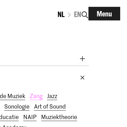
Menu
NL
EN
i
Early Music
Dans
derzoek
nt
RCR label
Apply-now
de Muziek
Zang
Jazz
IN.TUNE
200 jaar
Sonologie
Art of Sound
ducatie
NAIP
Muziektheorie