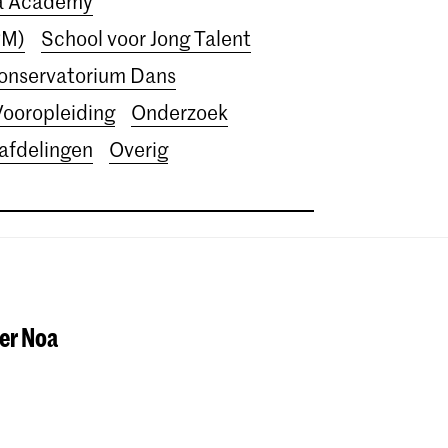
ra Academy
PM)
School voor Jong Talent
Conservatorium Dans
Vooropleiding
Onderzoek
 afdelingen
Overig
her Noa