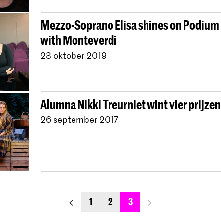
Mezzo-Soprano Elisa shines on Podiu
with Monteverdi
23 oktober 2019
Alumna Nikki Treurniet wint vier prijzen
26 september 2017
previous_page
next_page
1
2
3