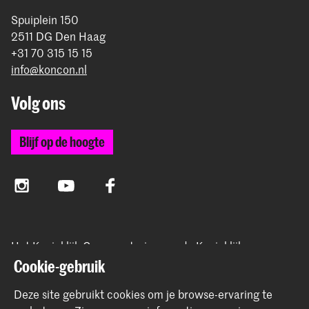
Spuiplein 150
2511 DG Den Haag
+31 70 315 15 15
info@koncon.nl
Volg ons
Blijf op de hoogte
Instagram
YouTube
Facebook
Het Koninklijk Conservatorium en de Koninklijke
Academie van Beeldende Kunsten vormen samen
Cookie-gebruik
Hogeschool der Kunsten Den Haag.
Deze site gebruikt cookies om je browse-ervaring te