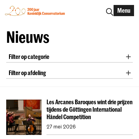
Menu
Nieuws
Filter op categorie
International
Alumni
Early Music
Dans
Filter op afdeling
Lunchconcerten
Onderzoek
Klassieke Muziek
Oude Muziek
Zang
Jazz
School voor Jong Talent
RCR label
Apply-now
Directie
Compositie
Sonologie
Art of Sound
Awards
Interview
IN.TUNE
200 jaar
Les Arcanes Baroques wint drie prijzen
ArtScience
Muziekeducatie
NAIP
tijdens de Göttingen International
Muziektheorie
Dutch National Opera Academy
Händel Competition
Universiteit Leiden (PM)
School voor Jong Talent
27 mei 2026
Jong KC
Koninklijk Conservatorium Dans