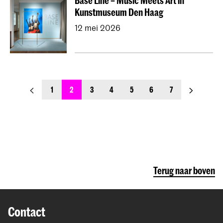
Base Line – Music Meets Art in
Kunstmuseum Den Haag
12 mei 2026
previous_page
next_page
1
2
3
4
5
6
7
Terug naar boven
Contact