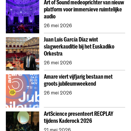
Art of Sound medeoprichter van nieuw
Contractonderwijs
Vooropleiding
Onderzoek
platform voor immersieve ruimtelijke
Jong KC Muziek
Alle afdelingen
Overig
audio
26 mei 2026
Juan Luis García Díaz wint
slagwerkauditie bij het Euskadiko
Orkestra
26 mei 2026
Amare viert vijfjarig bestaan met
groots jubileumweekend
26 mei 2026
ArtScience presenteert RECPLAY
tijdens Kaderock 2026
21 mei 2026