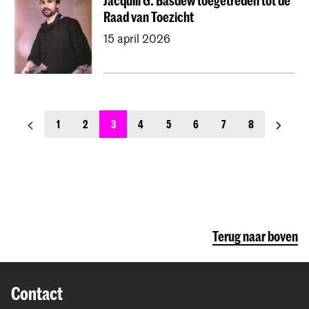
Jacquill G. Basdew toegetreden tot de
Raad van Toezicht
15 april 2026
previous_page
next_pa
1
2
3
4
5
6
7
8
Terug naar boven
Contact