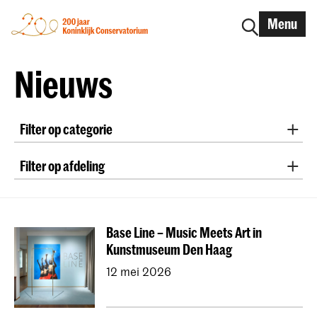
Menu
Nieuws
Filter op categorie
International
Alumni
Early Music
Dans
Filter op afdeling
Lunchconcerten
Onderzoek
Klassieke Muziek
Oude Muziek
Zang
Jazz
School voor Jong Talent
RCR label
Apply-now
Directie
Compositie
Sonologie
Art of Sound
Awards
Interview
IN.TUNE
200 jaar
Base Line – Music Meets Art in
ArtScience
Muziekeducatie
NAIP
Kunstmuseum Den Haag
Muziektheorie
Dutch National Opera Academy
12 mei 2026
Universiteit Leiden (PM)
School voor Jong Talent
Jong KC
Koninklijk Conservatorium Dans