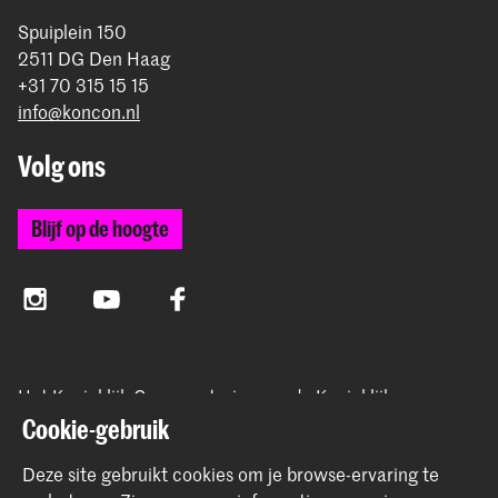
Spuiplein 150
2511 DG Den Haag
+31 70 315 15 15
info@koncon.nl
Volg ons
Blijf op de hoogte
Instagram
YouTube
Facebook
Het Koninklijk Conservatorium en de Koninklijke
Academie van Beeldende Kunsten vormen samen
Cookie-gebruik
Hogeschool der Kunsten Den Haag.
Deze site gebruikt cookies om je browse-ervaring te