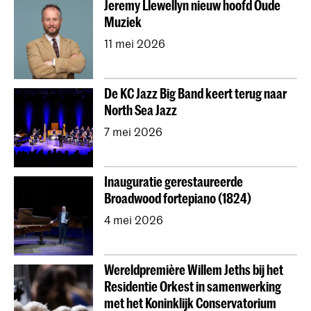
Jeremy Llewellyn nieuw hoofd Oude
Contractonderwijs
Vooropleiding
Onderzoek
Muziek
Jong KC Muziek
Alle afdelingen
Overig
11 mei 2026
De KC Jazz Big Band keert terug naar
North Sea Jazz
7 mei 2026
Inauguratie gerestaureerde
Broadwood fortepiano (1824)
4 mei 2026
Wereldpremière Willem Jeths bij het
Residentie Orkest in samenwerking
met het Koninklijk Conservatorium