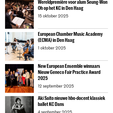
Wereldpremière voor alum Seung-Won
Contractonderwijs
Vooropleiding
Onderzoek
Oh op het KC in Den Haag
Jong KC Muziek
Alle afdelingen
Overig
15 oktober 2025
European Chamber Music Academy
(ECMA) in Den Haag
1 oktober 2025
New European Ensemble winnaars
Nieuw Geneco Fair Practice Award
2025
12 september 2025
Aki Saito nieuwe hbo-docent klassiek
ballet KC Dans
4 september 2025