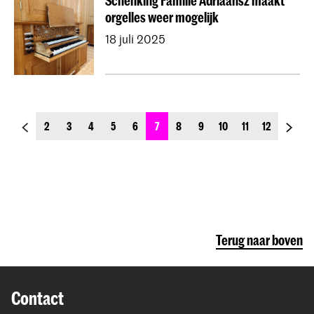
Schenking Familie Adriaansz maakt
orgelles weer mogelijk
18 juli 2025
previous_page
next_p
2
3
4
5
6
7
8
9
10
11
12
Terug naar boven
Contact