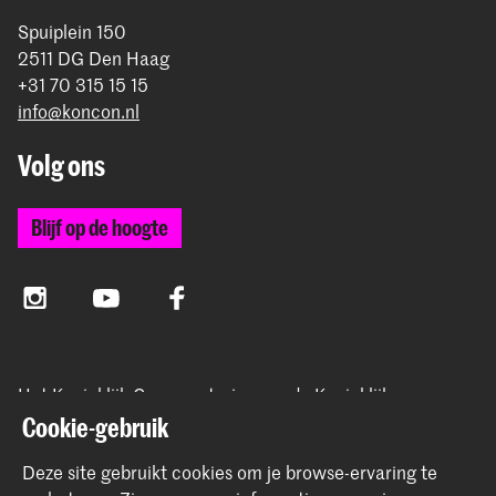
Spuiplein 150
2511 DG Den Haag
+31 70 315 15 15
info@koncon.nl
Volg ons
Blijf op de hoogte
Instagram
YouTube
Facebook
Het Koninklijk Conservatorium en de Koninklijke
Academie van Beeldende Kunsten vormen samen
Cookie-gebruik
Hogeschool der Kunsten Den Haag.
Deze site gebruikt cookies om je browse-ervaring te