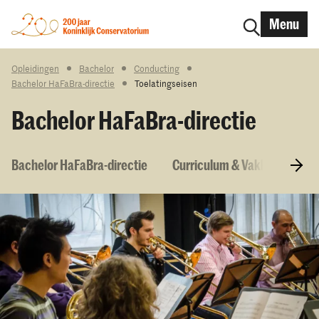
Menu
Opleidingen
Bachelor
Conducting
Bachelor HaFaBra-directie
Toelatingseisen
Bachelor HaFaBra-directie
Bachelor HaFaBra-directie
Curriculum & Vakken
To