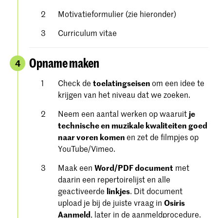
Motivatieformulier (zie hieronder)
Curriculum vitae
Opname maken
4
Check de
toelatingseisen
om een ​​idee te
krijgen van het niveau dat we zoeken.
Neem een aantal werken op waaruit
je
technische en muzikale kwaliteiten goed
naar voren komen
en zet de filmpjes op
YouTube/Vimeo.
Maak een
Word/PDF document
met
daarin een repertoirelijst en alle
geactiveerde
linkjes
. Dit document
upload je bij de juiste vraag in
Osiris
Aanmeld
, later in de aanmeldprocedure.