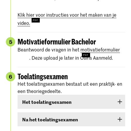
Klik hier voor instructies voor het maken van je
video.
Motivatieformulier Bachelor
5
Beantwoord de vragen in het
motivatieformulier
. Deze upload je later in Osiris Aanmeld.
Toelatingsexamen
6
Het toelatingsexamen bestaat uit een praktijk- en
een theoriegedeelte.
Het toelatingsexamen
Het toelatingsexamen bestaat uit twee rondes:
Na het toelatingsexamen
een online
voorselectie
In de weken na je toelatingsexamen krijg je de