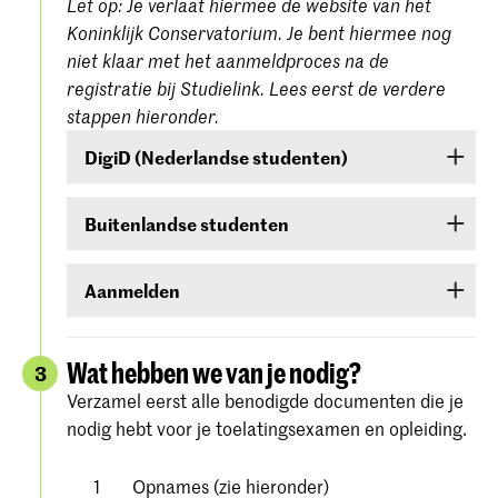
Let op: Je verlaat hiermee de website van het
Koninklijk Conservatorium. Je bent hiermee nog
niet klaar met het aanmeldproces na de
registratie bij Studielink. Lees eerst de verdere
stappen hieronder.
DigiD (Nederlandse studenten)
Ben je een Nederlandse student, dan moet je
Buitenlandse studenten
inloggen met je DigiD. Heb je die nog niet, vraag
deze dan aan bij
www.digid.nl
. Het kan enkele
Ben je een buitenlandse student, log dan in met
dagen duren voordat je de inlogcodes ontvangt.
Aanmelden
een gebruikersnaam en wachtwoord die je in
Studielink zelf kunt aanmaken.
Meld je aan voor de studierichting van jouw
keuze onder Hogeschool der Kunsten Den Haag
Wat hebben we van je nodig?
3
(
Koninklijke Academie/Koninklijk
Verzamel eerst alle benodigde documenten die je
. Volg alle stappen
Conservatorium Den Haag)
nodig hebt voor je toelatingsexamen en opleiding.
zorgvuldig en bevestig je aanmelding.
Gedetailleerde instructies vind je op de
website
Opnames (zie hieronder)
van Studielink.