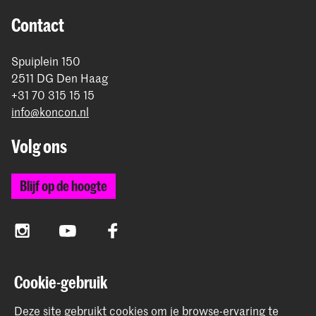
rond betaling.
Contact
Spuiplein 150
2511 DG Den Haag
+31 70 315 15 15
info@koncon.nl
Volg ons
Blijf op de hoogte
Instagram
YouTube
Facebook
Cookie-gebruik
Het Koninklijk Conservatorium en de Koninklijke
Academie van Beeldende Kunsten vormen samen
Deze site gebruikt cookies om je browse-ervaring te