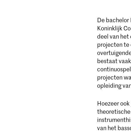
De bachelor 
Koninklijk Co
deel van het
projecten te
overtuigende 
bestaat vaak
continuospel 
projecten waa
opleiding van
Hoezeer ook g
theoretische
instrumenthis
van het basso