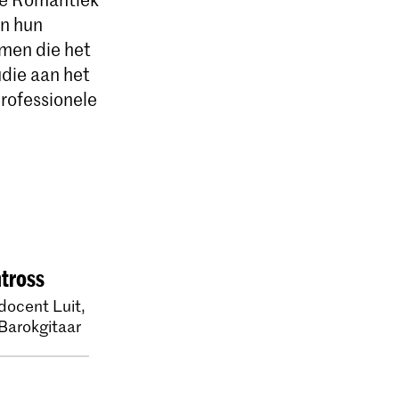
in hun
men die het
die aan het
rofessionele
tross
ocent Luit,
Barokgitaar