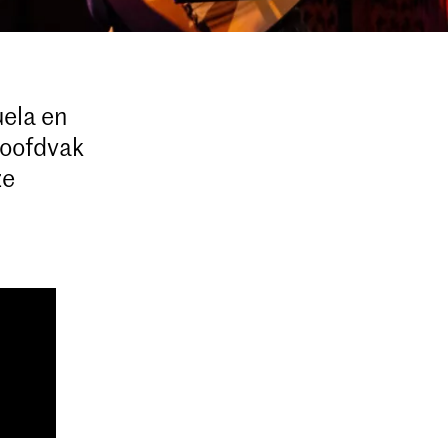
uela en
hoofdvak
ze