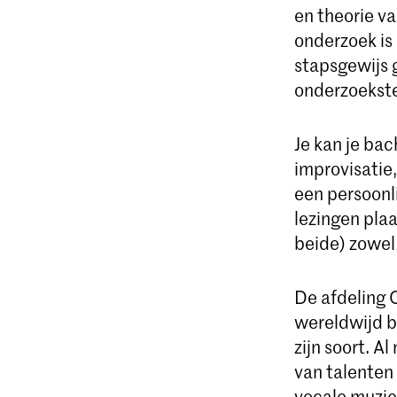
en theorie va
onderzoek is 
stapsgewijs 
onderzoekst
Je kan je ba
improvisatie
een persoonli
lezingen pla
beide) zowel
De afdeling 
wereldwijd b
zijn soort. A
van talenten 
vocale muzie