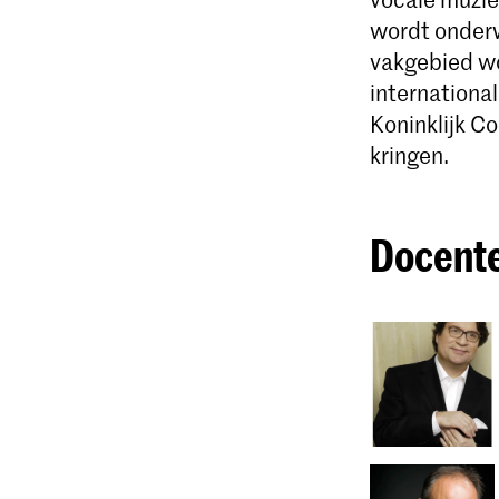
wordt onderwe
vakgebied w
internationa
Koninklijk C
kringen.
Docent