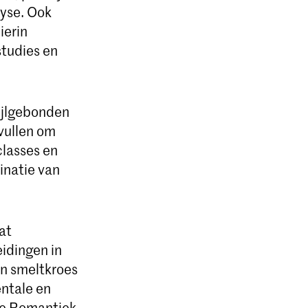
lyse. Ook
ierin
studies en
tijlgebonden
vullen om
classes en
inatie van
at
eidingen in
 en smeltkroes
entale en
de Romantiek