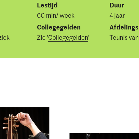
Lestijd
Duur
60 min/ week
4 jaar
Collegegelden
Afdeling
ziek
Zie '
Collegegelden
'
Teunis van