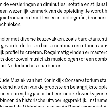
n de versieringen en diminuties, notatie en stijlana
een wezenlijk kenmerk van de opleiding. Je wordt h
geïntroduceerd met lessen in bibliografie, bronnen
echnieken.
chelor met diverse keuzevakken, zoals barokdans, s
, gevorderde lessen basso continuo en retorica aan
jk profiel te creëren. Regelmatig vinden er master
ats door zowel musici als musicologen (of een comb
 uit Nederland als daarbuiten.
Oude Muziek van het Koninklijk Conservatorium sta
ekend als één van de grootste en belangrijkste opl
l meer dan vijftig jaar is het een unieke kweekvijver
binnen de historische uitvoeringspraktijk. Instrum
k vanaf de Middeleeuwen en de Renaissance tot 