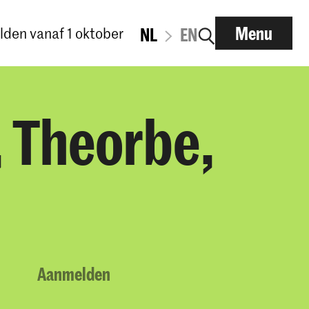
Menu
den vanaf 1 oktober
NL
EN
, Theorbe,
Aanmelden