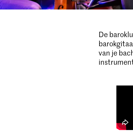
De baroklui
barokgitaa
van je bac
instrument