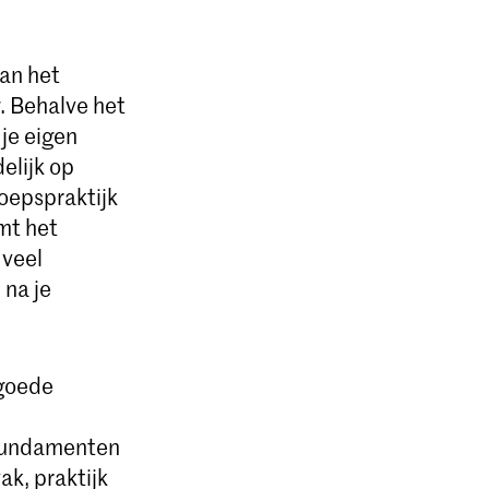
van het
g. Behalve het
je eigen
elijk op
roepspraktijk
mt het
 veel
 na je
 goede
e fundamenten
ak, praktijk