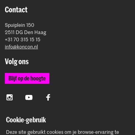
rond betaling.
Contact
Spuiplein 150
2511 DG Den Haag
+31 70 315 15 15
info@koncon.nl
Volg ons
Blijf op de hoogte
Instagram
YouTube
Facebook
Cookie-gebruik
Het Koninklijk Conservatorium en de Koninklijke
Academie van Beeldende Kunsten vormen samen
Deze site gebruikt cookies om je browse-ervaring te