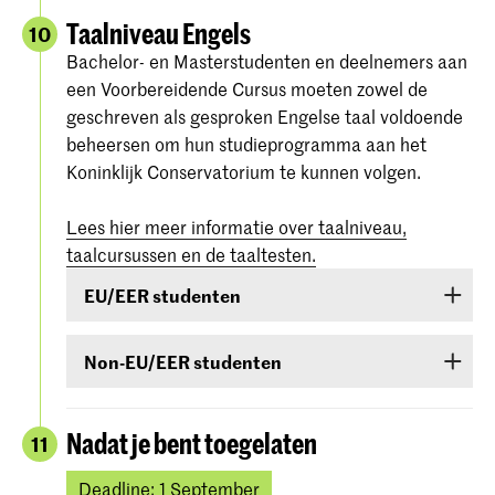
Taalniveau Engels
10
Bachelor- en Masterstudenten en deelnemers aan
een Voorbereidende Cursus moeten zowel de
geschreven als gesproken Engelse taal voldoende
beheersen om hun studieprogramma aan het
Koninklijk Conservatorium te kunnen volgen.
Lees hier meer informatie over taalniveau,
taalcursussen en de taaltesten.
EU/EER studenten
Studenten uit EU/EER-landen of Zwitserland of
Non-EU/EER studenten
Suriname die de Engelse taal onvoldoende
beheersen, zijn verplicht een taalcursus te
Als je bent toegelaten voor een bachelor- of
volgen. Als tijdens de toelatingsprocedure blijkt
masteropleiding of voorbereidende cursus en je
Nadat je bent toegelaten
11
dat je de Engelse taal onvoldoende beheerst,
komt uit een land buiten de EU (met
ben je verplicht een cursus te volgen en in het
uitzondering van Canada, Australië, Nieuw-
Deadline: 1 September