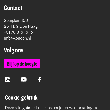
rond betaling.
Contact
Spuiplein 150
2511 DG Den Haag
+31 70 315 15 15
info@koncon.nl
Volg ons
Blijf op de hoogte
Instagram
YouTube
Facebook
Cookie-gebruik
Het Koninklijk Conservatorium en de Koninklijke
Academie van Beeldende Kunsten vormen samen
Deze site gebruikt cookies om je browse-ervaring te