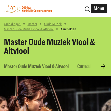
Menu
Opleidingen
Master
Oude Muziek
Master Oude Muziek Viool & Altviool
Aanmelden
Master Oude Muziek Viool &
Altviool
Master Oude Muziek Viool & Altviool
Curriculum & Vakk