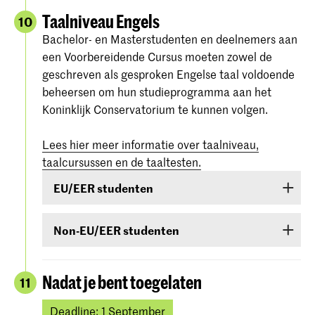
Taalniveau Engels
10
Bachelor- en Masterstudenten en deelnemers aan
een Voorbereidende Cursus moeten zowel de
geschreven als gesproken Engelse taal voldoende
beheersen om hun studieprogramma aan het
Koninklijk Conservatorium te kunnen volgen.
Lees hier meer informatie over taalniveau,
taalcursussen en de taaltesten.
EU/EER studenten
Studenten uit EU/EER-landen of Zwitserland of
Non-EU/EER studenten
Suriname die de Engelse taal onvoldoende
beheersen, zijn verplicht een taalcursus te
Als je bent toegelaten voor een bachelor- of
volgen. Als tijdens de toelatingsprocedure blijkt
masteropleiding of voorbereidende cursus en je
Nadat je bent toegelaten
11
dat je de Engelse taal onvoldoende beheerst,
komt uit een land buiten de EU (met
ben je verplicht een cursus te volgen en in het
uitzondering van Canada, Australië, Nieuw-
Deadline: 1 September