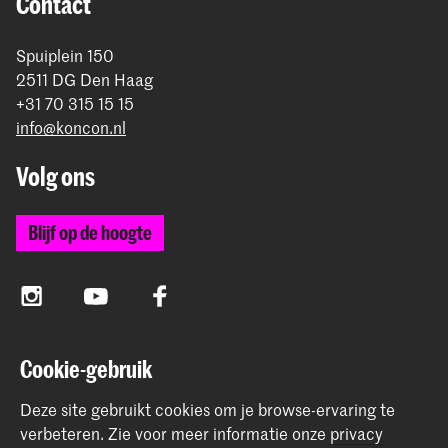
Contact
Spuiplein 150
2511 DG Den Haag
+31 70 315 15 15
info@koncon.nl
Volg ons
Blijf op de hoogte
Instagram
YouTube
Facebook
Cookie-gebruik
Het Koninklijk Conservatorium en de Koninklijke
Academie van Beeldende Kunsten vormen samen
Deze site gebruikt cookies om je browse-ervaring te
Hogeschool der Kunsten Den Haag.
verbeteren.
Zie voor meer informatie onze
privacy