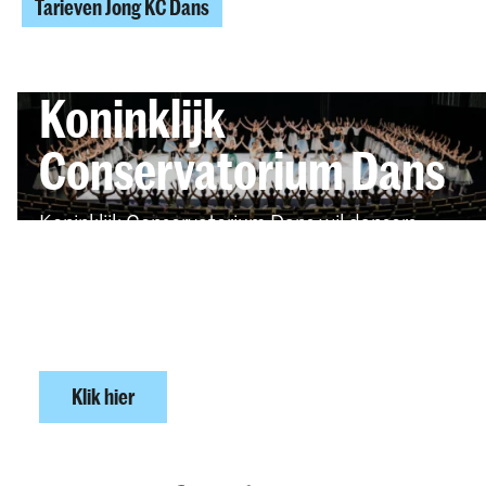
Tarieven Jong KC Dans
Koninklijk
Conservatorium Dans
Koninklijk Conservatorium Dans wil dansers
van de toekomst ontwikkelen tot zelfstandige
kunstenaars met een creatieve, open blik, in
combinatie met vakmanschap, passie en
ambitie.
Klik hier