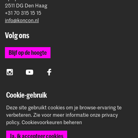
2511 DG Den Haag
+31 70 315 15 15
info@koncon.nl
Volg ons
Blijf op de hoogte
Instagram
YouTube
Facebook
Cookie-gebruik
Het Koninklijk Conservatorium en de Koninklijke
Academie van Beeldende Kunsten vormen samen
Deze site gebruikt cookies om je browse-ervaring te
Hogeschool der Kunsten Den Haag.
verbeteren.
Zie voor meer informatie onze
privacy
policy
.
Cookievoorkeuren beheren
Ja, ik accepteer cookies