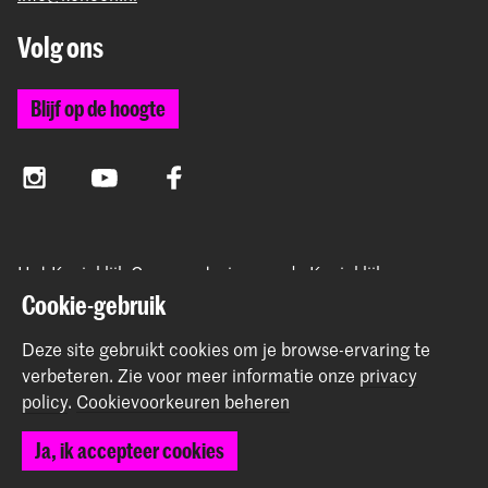
Volg ons
Blijf op de hoogte
Instagram
YouTube
Facebook
Het Koninklijk Conservatorium en de Koninklijke
Academie van Beeldende Kunsten vormen samen
Cookie-gebruik
Hogeschool der Kunsten Den Haag.
Deze site gebruikt cookies om je browse-ervaring te
verbeteren.
Zie voor meer informatie onze
privacy
policy
.
Cookievoorkeuren beheren
© 2025 - 2026 Koninklijk Conservatorium |
privacy beleid
|
Ja, ik accepteer cookies
Cookievoorkeuren