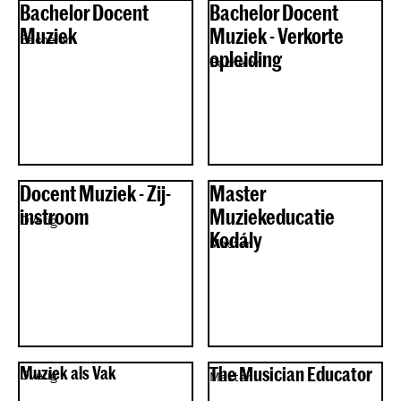
Bachelor Docent
Bachelor Docent
Muziek
Muziek - Verkorte
Bachelor
opleiding
Bachelor
Docent Muziek - Zij-
Master
instroom
Muziekeducatie
Overig
Kodály
Master
Muziek als Vak
The Musician Educator
Overig
Master