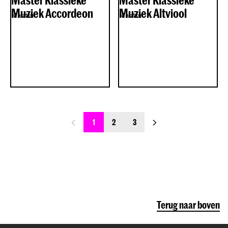
Master Klassieke
Master Klassieke
Muziek Accordeon
Muziek Altviool
Master
Master
previous_page
next_page
1
2
3
Terug naar boven