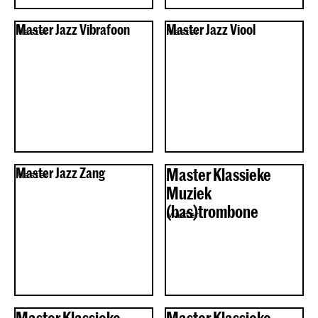
Master Jazz Vibrafoon
Master Jazz Viool
Master
Master
Master Jazz Zang
Master Klassieke
Master
Muziek
(bas)trombone
Master