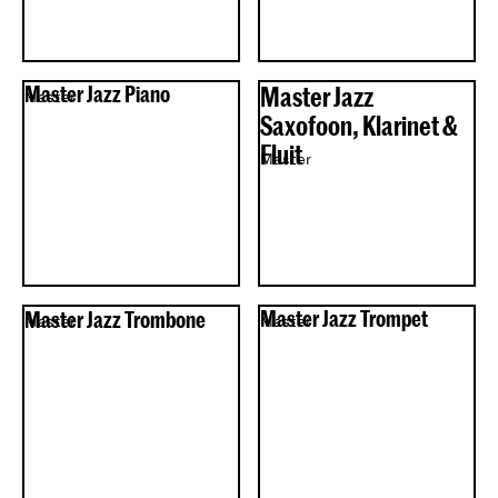
Master Jazz Piano
Master Jazz
Master
Saxofoon, Klarinet &
Fluit
Master
Master Jazz Trombone
Master Jazz Trompet
Master
Master