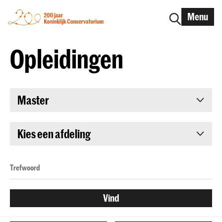
Menu
Opleidingen
Master
Kies een afdeling