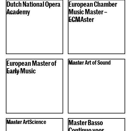
Dutch National Opera
European Chamber
Academy
Music Master –
Master
ECMAster
Master
European Master of
Master Art of Sound
Master
Early Music
Master
Master ArtScience
Master Basso
Master
Continuo voor