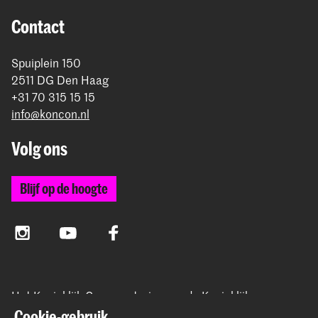
Contact
Spuiplein 150
2511 DG Den Haag
+31 70 315 15 15
info@koncon.nl
Volg ons
Blijf op de hoogte
Instagram
YouTube
Facebook
Het Koninklijk Conservatorium en de Koninklijke
Academie van Beeldende Kunsten vormen samen
Cookie-gebruik