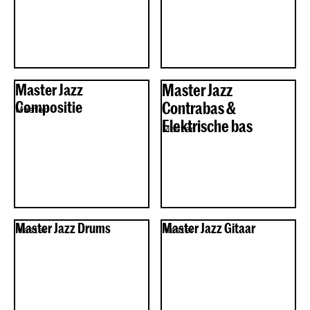
Master Jazz
Master Jazz
Compositie
Contrabas &
Master
Elektrische bas
Master
Master Jazz Drums
Master Jazz Gitaar
Master
Master