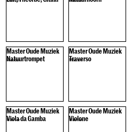
Master
Master
Master Oude Muziek
Master Oude Muziek
Natuurtrompet
Traverso
Master
Master
Master Oude Muziek
Master Oude Muziek
Viola da Gamba
Violone
Master
Master