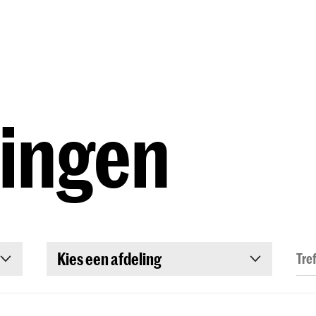
Opleidingen
Agenda
Nieuws
dingen
Kies een afdeling