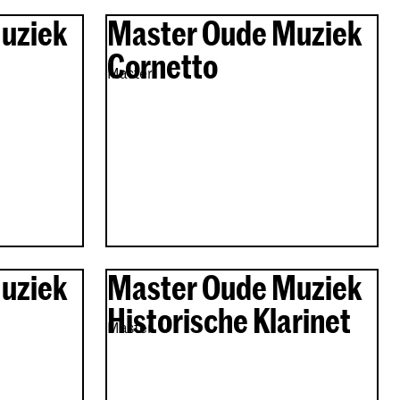
uziek
Master Oude Muziek
Cornetto
Master
uziek
Master Oude Muziek
Historische Klarinet
Master