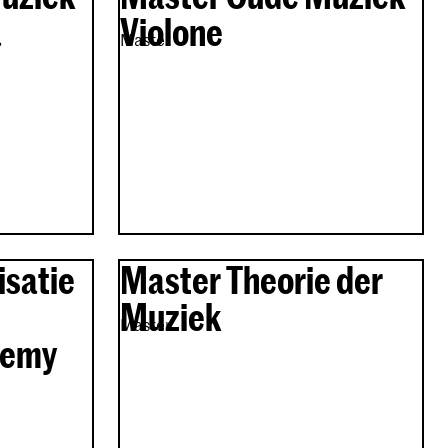
a
Violone
Master
isatie
Master Theorie der
Muziek
Master
demy