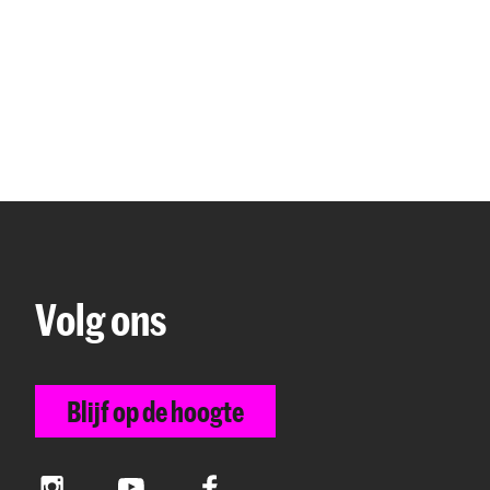
Volg ons
Blijf op de hoogte
Instagram
YouTube
Facebook