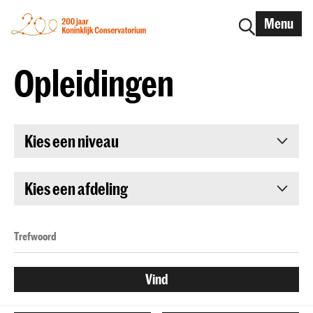
Menu
Opleidingen
Kies een niveau
Kies een afdeling