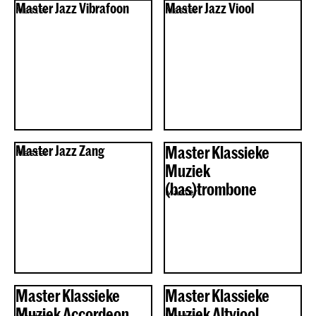
Master Jazz Vibrafoon
Master Jazz Viool
Master
Master
Master Jazz Zang
Master Klassieke
Master
Muziek
(bas)trombone
Master
Master Klassieke
Master Klassieke
Muziek Accordeon
Muziek Altviool