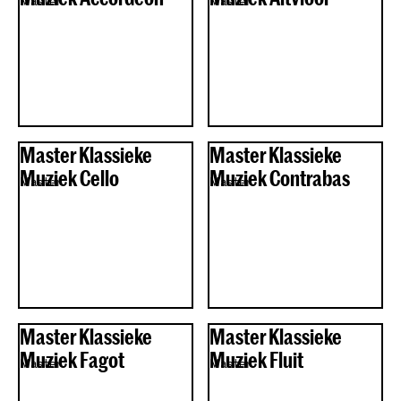
Master
Master
Master Klassieke
Master Klassieke
Muziek Cello
Muziek Contrabas
Master
Master
Master Klassieke
Master Klassieke
Muziek Fagot
Muziek Fluit
Master
Master