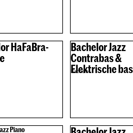
or HaFaBra-
Bachelor Jazz
ie
Contrabas &
Elektrische bas
Bachelor
Jazz Piano
Bachelor Jazz