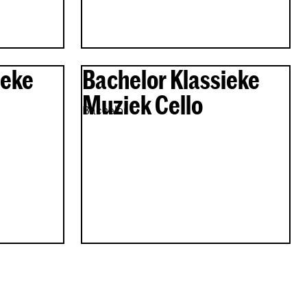
ieke
Bachelor Klassieke
l
Muziek Cello
Bachelor