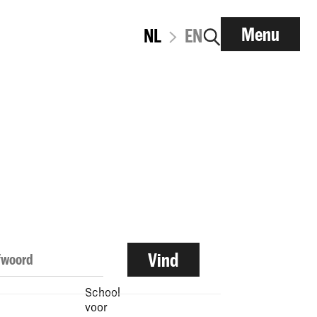
Menu
NL
EN
School
voor