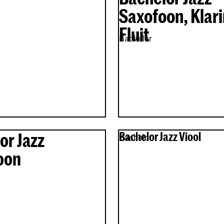
Saxofoon, Klari
Fluit
Bachelor
or Jazz
Bachelor Jazz Viool
Bachelor
oon