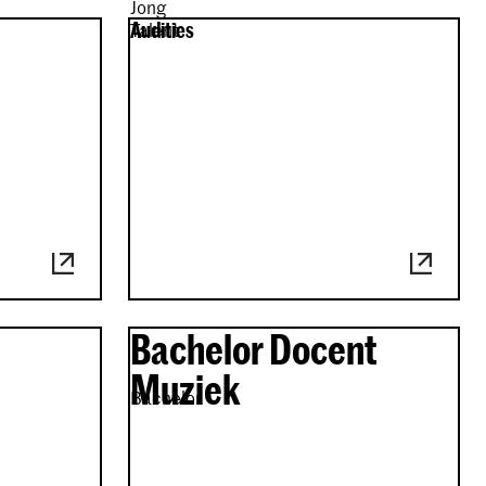
Jong
Audities
Talent
Bachelor Docent
Muziek
Bachelor