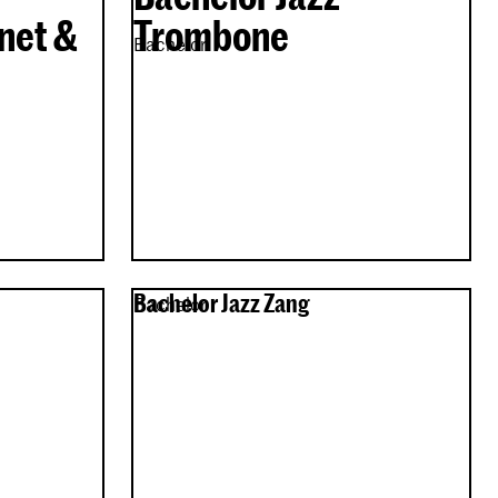
net &
Trombone
Bachelor
Bachelor Jazz Zang
Bachelor