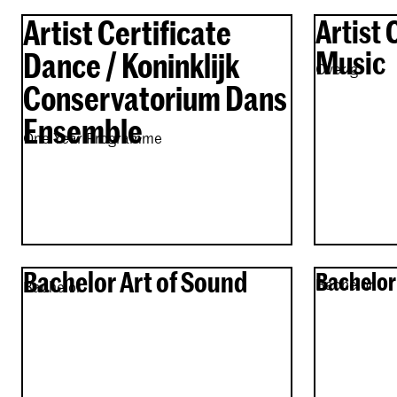
Artist Certificate
Artist 
Music
Dance / Koninklijk
Overig
Conservatorium Dans
Ensemble
One Year Programme
Bachelor Art of Sound
Bachelor
Bachelor
Bachelor