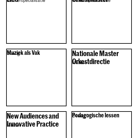
Masterspecialisatie
Masterspecialisatie
Muziek als Vak
Nationale Master
Overig
Orkestdirectie
Master
New Audiences and
Pedagogische lessen
Overig
Innovative Practice
Master