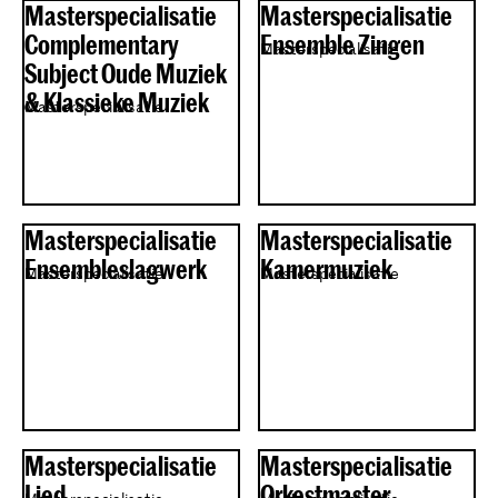
Masterspecialisatie
Masterspecialisatie
Complementary
Ensemble Zingen
Masterspecialisatie
Subject Oude Muziek
& Klassieke Muziek
Masterspecialisatie
Masterspecialisatie
Masterspecialisatie
Ensembleslagwerk
Kamermuziek
Masterspecialisatie
Masterspecialisatie
Masterspecialisatie
Masterspecialisatie
Lied
Orkestmaster