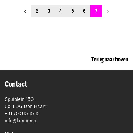
previous_page
next_page
2
3
4
5
6
7
Terug naar boven
Contact
Spuiplein 150
2511 DG Den Haag
+31 70 315 15 15
info@koncon.nl