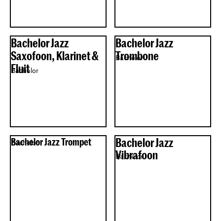
Bachelor Jazz
Bachelor Jazz
Saxofoon, Klarinet &
Trombone
Bachelor
Fluit
Bachelor
Bachelor Jazz Trompet
Bachelor Jazz
Bachelor
Vibrafoon
Bachelor