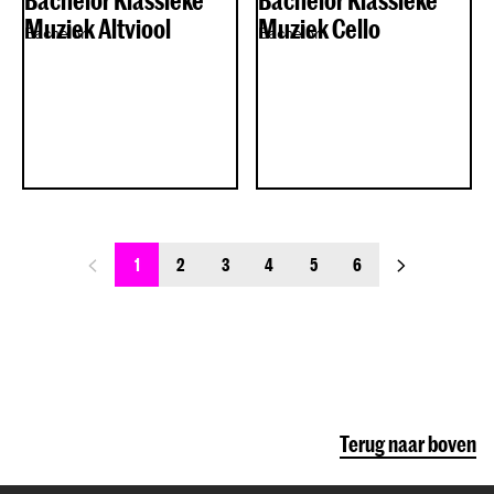
Bachelor Klassieke
Bachelor Klassieke
Muziek Altviool
Muziek Cello
Bachelor
Bachelor
previous_page
next_page
1
2
3
4
5
6
Terug naar boven