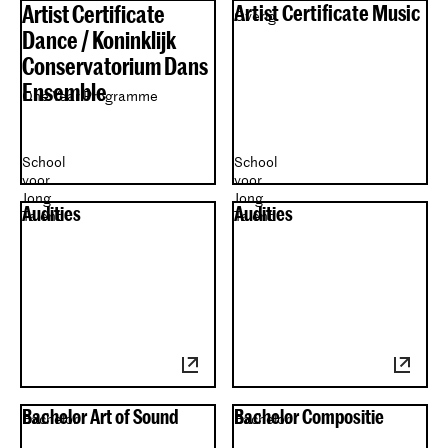
Artist Certificate
Artist Certificate Music
Overig
Dance / Koninklijk
Conservatorium Dans
Ensemble
One Year Programme
School
School
voor
voor
Jong
Jong
Audities
Audities
Talent
Talent
Bachelor Art of Sound
Bachelor Compositie
Bachelor
Bachelor