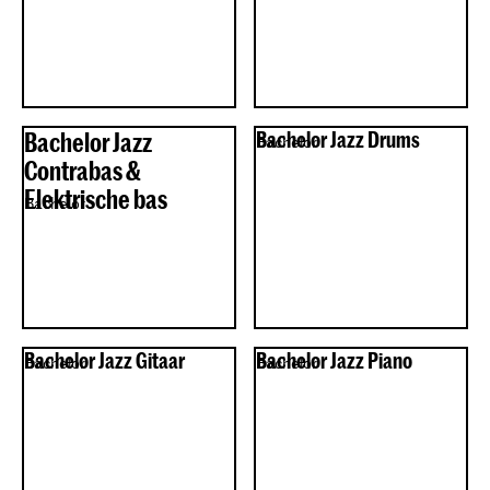
Bachelor Jazz
Bachelor Jazz Drums
Bachelor
Contrabas &
Elektrische bas
Bachelor
Bachelor Jazz Gitaar
Bachelor Jazz Piano
Bachelor
Bachelor