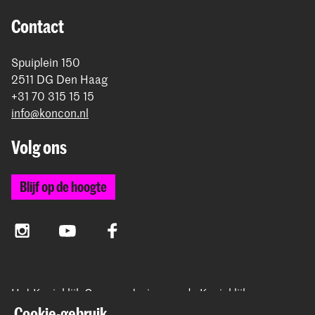
Contact
Spuiplein 150
2511 DG Den Haag
+31 70 315 15 15
info@koncon.nl
Volg ons
Blijf op de hoogte
Instagram
YouTube
Facebook
Het Koninklijk Conservatorium en de Koninklijke
Academie van Beeldende Kunsten vormen samen
Cookie-gebruik