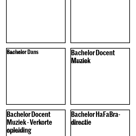
Bachelor Dans
Bachelor Docent
Bachelor
Muziek
Bachelor
Bachelor Docent
Bachelor HaFaBra-
Muziek - Verkorte
directie
Bachelor
opleiding
Bachelor