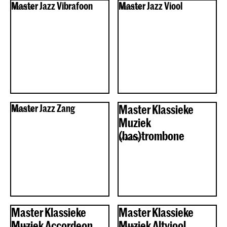
Master Jazz Vibrafoon
Master Jazz Viool
Master
Master
Master Jazz Zang
Master Klassieke
Master
Muziek
(bas)trombone
Master
Master Klassieke
Master Klassieke
Muziek Accordeon
Muziek Altviool