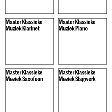
Master Klassieke
Master Klassieke
Muziek Klarinet
Muziek Piano
Master
Master
Master Klassieke
Master Klassieke
Muziek Saxofoon
Muziek Slagwerk
Master
Master