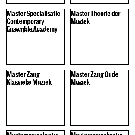
Master Specialisatie
Master Theorie der
Contemporary
Muziek
Master
Ensemble Academy
Masterspecialisatie
Master Zang
Master Zang Oude
Klassieke Muziek
Muziek
Master
Master