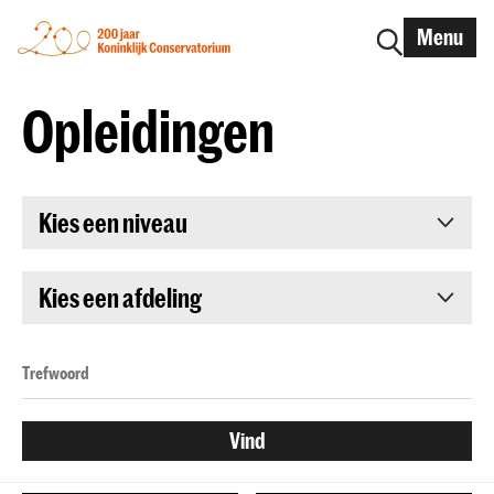
Menu
Opleidingen
Kies een niveau
Kies een afdeling