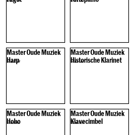
Master
Master
Master Oude Muziek
Master Oude Muziek
Harp
Historische Klarinet
Master
Master
Master Oude Muziek
Master Oude Muziek
Hobo
Klavecimbel
Master
Master