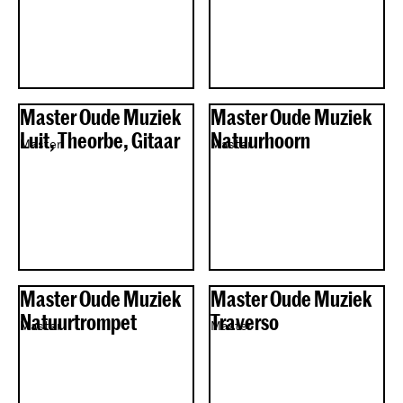
Master Oude Muziek
Master Oude Muziek
Luit, Theorbe, Gitaar
Natuurhoorn
Master
Master
Master Oude Muziek
Master Oude Muziek
Natuurtrompet
Traverso
Master
Master