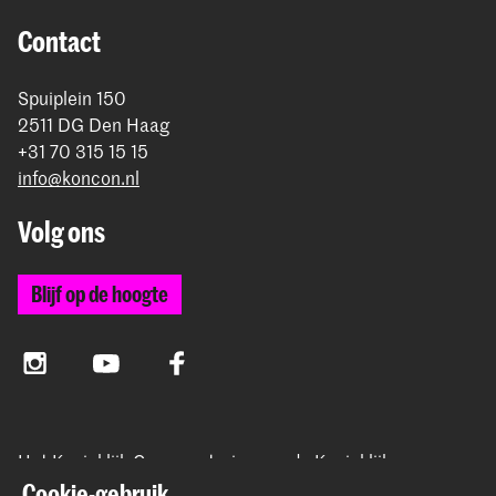
Contact
Spuiplein 150
2511 DG Den Haag
+31 70 315 15 15
info@koncon.nl
Volg ons
Blijf op de hoogte
Instagram
YouTube
Facebook
Het Koninklijk Conservatorium en de Koninklijke
Academie van Beeldende Kunsten vormen samen
Cookie-gebruik