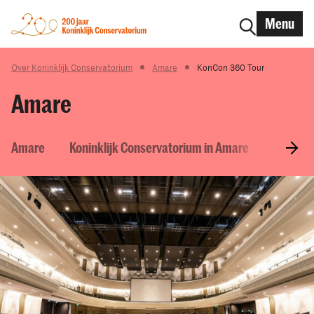
Menu
Over Koninklijk Conservatorium
Amare
KonCon 360 Tour
Amare
Amare
Koninklijk Conservatorium in Amare
Theater