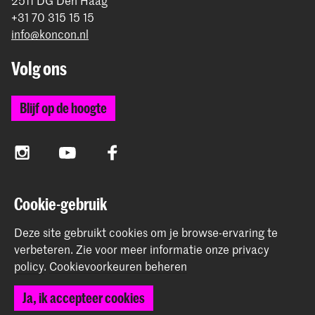
+31 70 315 15 15
info@koncon.nl
Volg ons
Blijf op de hoogte
Instagram
YouTube
Facebook
Cookie-gebruik
Het Koninklijk Conservatorium en de Koninklijke
Academie van Beeldende Kunsten vormen samen
Deze site gebruikt cookies om je browse-ervaring te
Hogeschool der Kunsten Den Haag.
verbeteren.
Zie voor meer informatie onze
privacy
policy
.
Cookievoorkeuren beheren
Ja, ik accepteer cookies