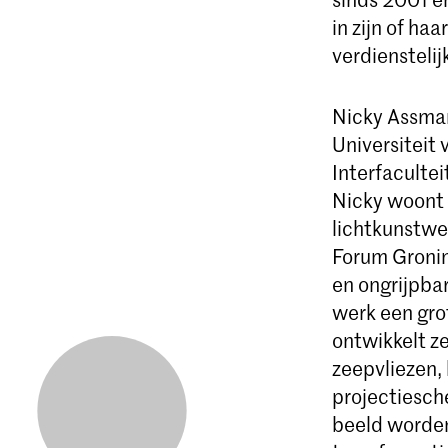
in zijn of ha
verdienstelij
Nicky Assma
Universiteit
Interfaculte
Nicky woont 
lichtkunstwe
Forum Gronin
en ongrijpbar
werk een gro
ontwikkelt z
zeepvliezen, 
projectiesche
beeld worden 