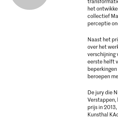
transformati
het ontwikke
collectief Ma
perceptie on
Naast het pr
over het wer
verschijning 
eerste helft
beperkingen t
beroepen met
De jury die N
Verstappen, 
prijs in 2013
Kunsthal KAd