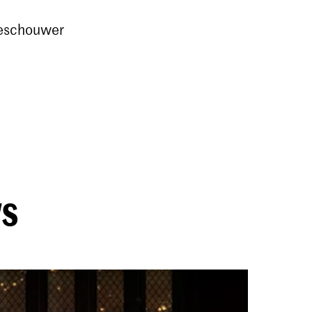
oeschouwer
ws