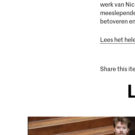
werk van Nic
meeslepende 
betoveren e
Lees het hel
Share this i
L