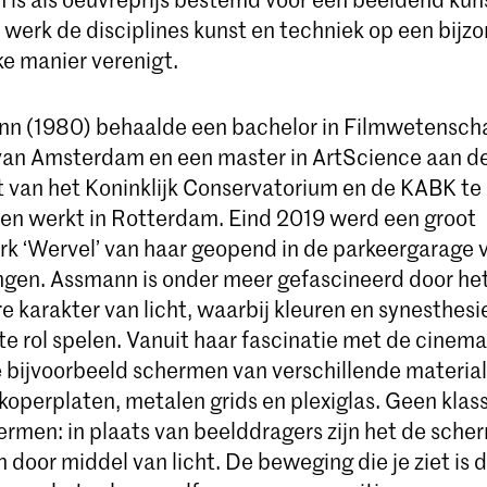
ar werk de disciplines kunst en techniek op een bijz
ke manier verenigt.
nn (1980) behaalde een bachelor in Filmwetensch
 van Amsterdam en een master in ArtScience aan d
it van het Koninklijk Conservatorium en de KABK t
en werkt in Rotterdam. Eind 2019 werd een groot
rk ‘Wervel’ van haar geopend in de parkeergarage 
gen. Assmann is onder meer gefascineerd door he
e karakter van licht, waarbij kleuren en synesthesie
te rol spelen. Vanuit haar fascinatie met de cinema
e bijvoorbeeld schermen van verschillende material
koperplaten, metalen grids en plexiglas. Geen klas
rmen: in plaats van beelddragers zijn het de scher
door middel van licht. De beweging die je ziet is 