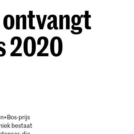
 ontvangt
js 2020
n+Bos-prijs
niek bestaat
stenaar, die