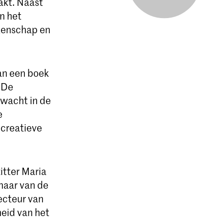
akt. Naast
n het
etenschap en
an een boek
. De
rwacht in de
e
 creatieve
itter Maria
naar van de
recteur van
heid van het