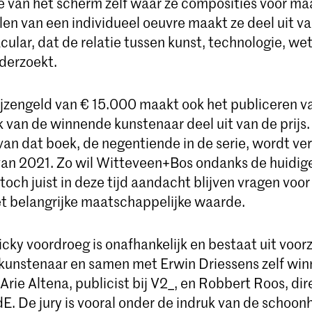
e van het scherm zelf waar ze composities voor ma
len van een individueel oeuvre maakt ze deel uit va
cular, dat de relatie tussen kunst, technologie, w
derzoekt.
ijzengeld van € 15.000 maakt ook het publiceren v
k van de winnende kunstenaar deel uit van de prijs
van dat boek, de negentiende in de serie, wordt ve
 van 2021. Zo wil Witteveen+Bos ondanks de huidig
och juist in deze tijd aandacht blijven vragen voor
 belangrijke maatschappelijke waarde.
icky voordroeg is onafhankelijk en bestaat uit voorz
kunstenaar en samen met Erwin Driessens zelf win
, Arie Altena, publicist bij V2_, en Robbert Roos, di
E. De jury is vooral onder de indruk van de schoon