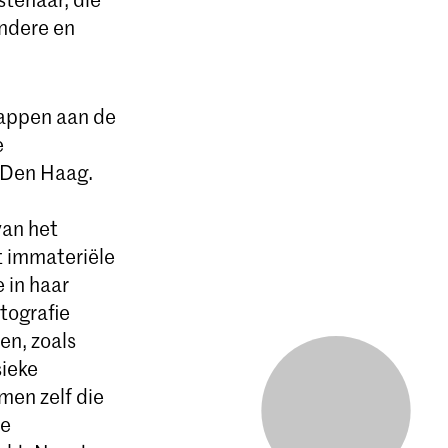
ondere en
appen aan de
e
e Den Haag.
van het
t immateriële
 in haar
tografie
en, zoals
sieke
men zelf die
de