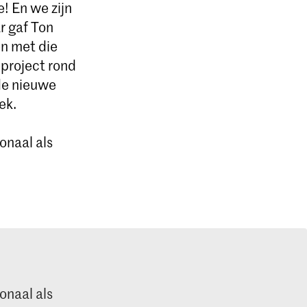
! En we zijn
ar gaf Ton
n met die
eproject rond
de nieuwe
ek.
onaal als
onaal als