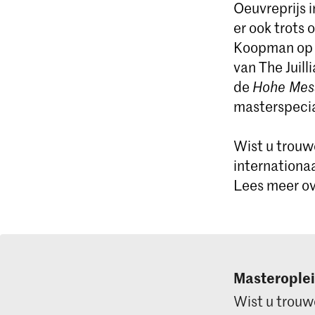
Oeuvreprijs i
er ook trots 
Koopman op b
van The Juill
de
Hohe Mes
masterspecia
Wist u trouw
internationa
Lees meer ov
Masterople
Wist u trouw