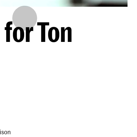
for Ton
ison