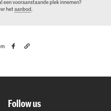
al een vooraanstaande plek innemen?
er het
aanbod
.
tem
Follow us