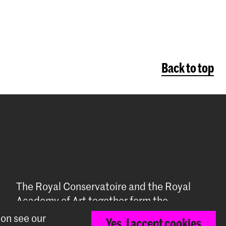
Back to top
The Royal Conservatoire and the Royal
Academy of Art together form the
University of the Arts The Hague.
ion see our
Yes, I accept cookies