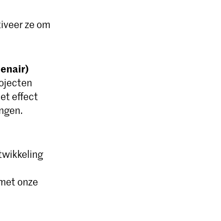
iveer ze om
lenair)
ojecten
et effect
ingen.
twikkeling
 met onze