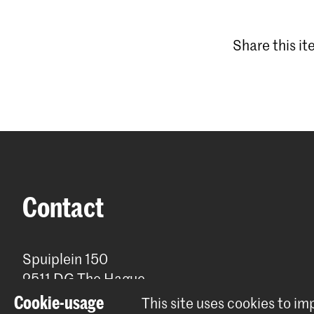
Share this i
Contact
Spuiplein 150
2511 DG The Hague
+31 70 315 15 15
Cookie-usage
This site uses cookies to i