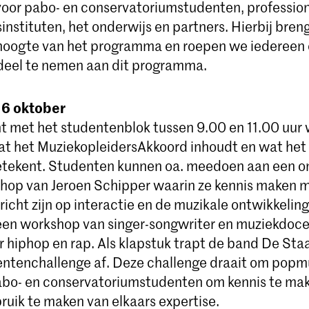
 voor pabo- en conservatoriumstudenten, professio
instituten, het onderwijs en partners. Hierbij bren
hoogte van het programma en roepen we iedereen o
 deel te nemen aan dit programma.
6 oktober
t met het studentenblok tussen 9.00 en 11.00 uur
t het MuziekopleidersAkkoord inhoudt en wat het
tekent. Studenten kunnen oa. meedoen aan een on
op van Jeroen Schipper waarin ze kennis maken me
ericht zijn op interactie en de muzikale ontwikkelin
een workshop van singer-songwriter en muziekdoc
 hiphop en rap. Als klapstuk trapt de band De Sta
ntenchallenge af. Deze challenge draait om popm
abo- en conservatoriumstudenten om kennis te ma
ruik te maken van elkaars expertise.