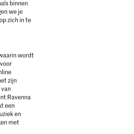
nals binnen
gen we je
p zich in te
 waarin wordt
 voor
line
t zijn
g van
ent Ravenna
at een
uziek en
ken met