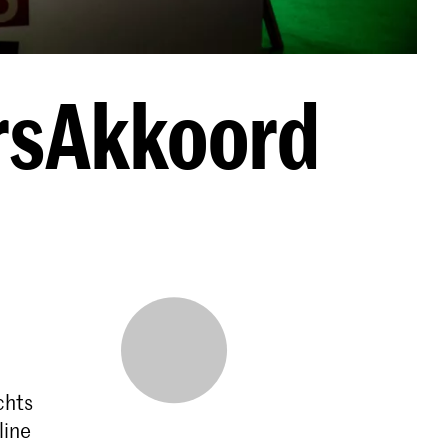
ersAkkoord
chts
line