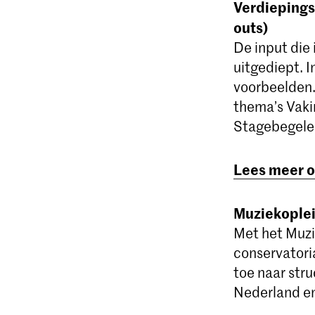
Verdiepingsb
outs)
De input die 
uitgediept. 
voorbeelden.
thema’s Vaki
Stagebegelei
Lees meer ov
Muziekople
Met het Muzi
conservatori
toe naar stru
Nederland en