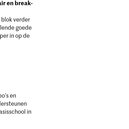
ir en break-
 blok verder
illende goede
per in op de
o’s en
ndersteunen
asisschool in