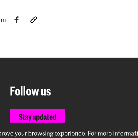
tem
Follow us
Stay updated
mprove your browsing experience.
For more informat
Instagram
YouTube
Facebook