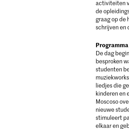
activiteiten
de opleidings
graag op de 
schrijven en
Programma 
De dag begin
besproken wa
studenten be
muziekworksh
liedjes die g
kinderen en 
Moscoso over
nieuwe stude
stimuleert p
elkaar en geb