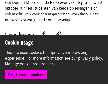
van Docent Muziek en de Pabo over vakintegratie. Op 6
oktober kunnen studenten van beide opleidingen zich
ook inschrijven voor een inspirerende workshop `Let’s
groove’ over zang, beats en beweging.
Share this item
Cookie-usage
Back to top
This site uses cookies to improve your browsing
experience.
For more information see our
privacy policy
.
Manage cookie preferences
Contact
Yes, I accept cookies
Spuiplein 150
2511 DG The Hague
+31 70 315 15 15
info@koncon.nl