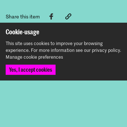
Share this item
Cookie-usage
Back to top
This site uses cookies to improve your browsing
experience.
For more information see our
privacy policy
.
Manage cookie preferences
Contact
Yes, I accept cookies
Spuiplein 150
2511 DG The Hague
+31 70 315 15 15
info@koncon.nl
Follow us
Stay updated