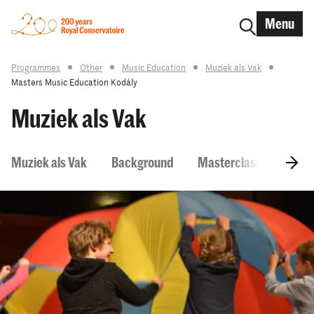
Menu
Programmes
Other
Music Education
Muziek als Vak
Masters Music Education Kodály
Muziek als Vak
Muziek als Vak
Background
Masterclass weekend