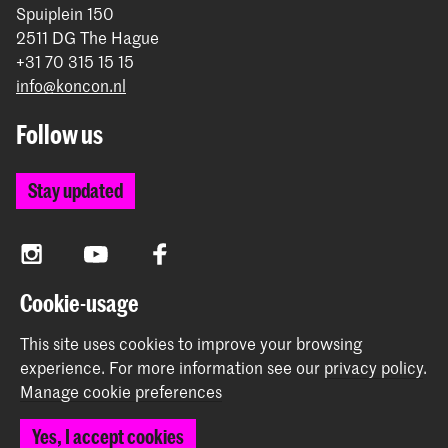
Spuiplein 150
2511 DG The Hague
+31 70 315 15 15
info@koncon.nl
Follow us
Stay updated
Instagram
YouTube
Facebook
Cookie-usage
The Royal Conservatoire and the Royal Academy of Art
This site uses cookies to improve your browsing
together form the University of the Arts The Hague.
experience.
For more information see our
privacy policy
.
Manage cookie preferences
Yes, I accept cookies