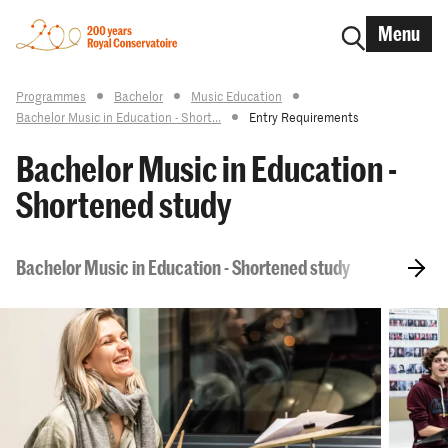
Menu
Programmes
Bachelor
Music Education
Bachelor Music in Education - Short...
Entry Requirements
Bachelor Music in Education -
Shortened study
Bachelor Music in Education - Shortened study
Curricul