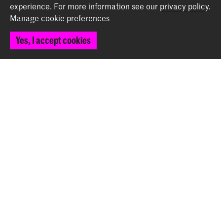
Contact
experience.
For more information see our
privacy policy
.
Manage cookie preferences
Spuiplein 150
2511 DG The Hague
Yes, I accept cookies
+31 70 315 15 15
info@koncon.nl
Follow us
Stay updated
Instagram
YouTube
Facebook
The Royal Conservatoire and the Royal Academy of Art
together form the University of the Arts The Hague.